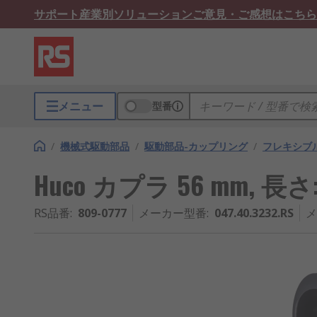
サポート
産業別ソリューション
ご意見・ご感想はこちら
メニュー
型番
/
機械式駆動部品
/
駆動部品-カップリング
/
フレキシブ
Huco カプラ 56 mm, 長さ:5
RS品番
:
809-0777
メーカー型番
:
047.40.3232.RS
メ