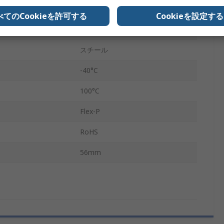
セットスクリュー
べてのCookieを許可する
Cookieを設定する
11mm
スチール
-40°C
100°C
Flex-P
RoHS
56mm