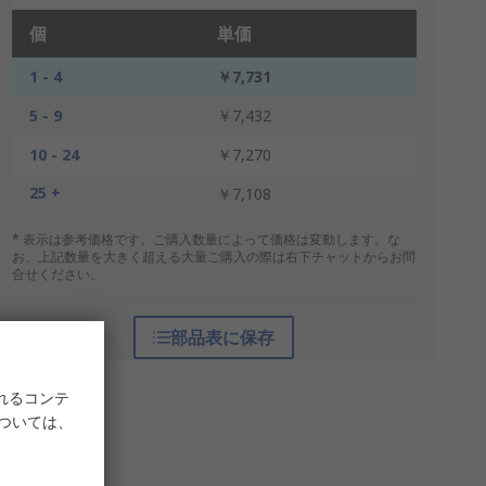
個
単価
1 - 4
￥7,731
5 - 9
￥7,432
10 - 24
￥7,270
25 +
￥7,108
* 表示は参考価格です。ご購入数量によって価格は変動します。な
お、上記数量を大きく超える大量ご購入の際は右下チャットからお問
合せください。
部品表に保存
れるコンテ
については、