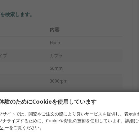
を検索します。
内容
Huco
イプ
カプラ
56mm
3000rpm
10Nm
体験のためにCookieを使用しています
10mm
ブサイトでは、閲覧やご注文の際により良いサービスを提供し、表示さ
15°
ソナライズするために、Cookieや類似の技術を使用しています。詳細
リシ
ーをご覧ください。
10mm