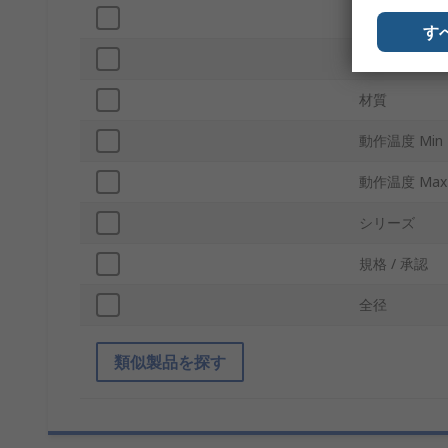
形状
す
ずれ - 軸
材質
動作温度 Min
動作温度 Max
シリーズ
規格 / 承認
全径
類似製品を探す