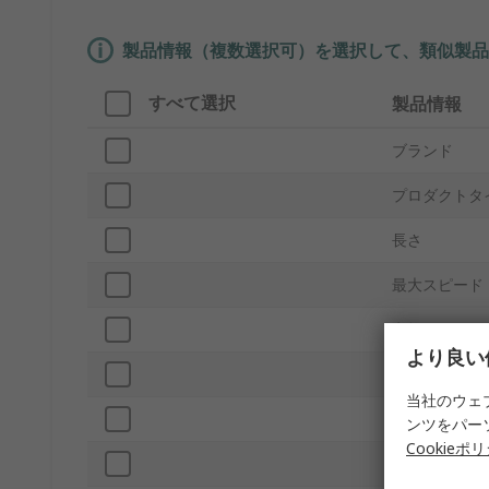
製品情報（複数選択可）を選択して、類似製品
すべて選択
製品情報
ブランド
プロダクトタ
長さ
最大スピード
定格トルク
より良い
ボアサイズA
当社のウェ
ずれ - 角度
ンツをパー
Cookieポ
ボアサイズB