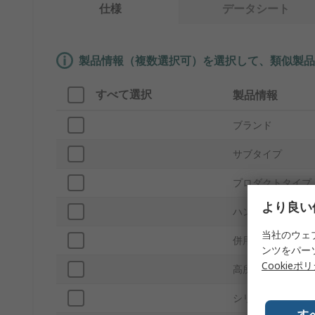
仕様
データシート
製品情報（複数選択可）を選択して、類似製品
すべて選択
製品情報
ブランド
サブタイプ
プロダクトタイプ
より良い
ハンドル
当社のウェ
併用可能製品
ンツをパー
Cookieポ
高所安全
シリーズ
す