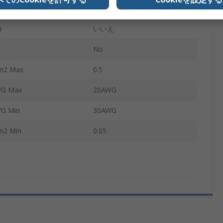
198mm
ト
いいえ
No
2 Max
0.5
 Max
20AWG
 Min
30AWG
 Min
0.05