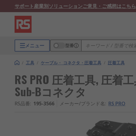
サポート
産業別ソリューション
ご意見・ご感想はこちら
メニュー
型番
/
工具
/
ケーブル・ コネクタ・圧着工具
/
圧着工具
RS PRO 圧着工具, 圧着工
Sub-Bコネクタ
RS品番
:
195-3566
メーカー/ブランド名
:
RS PRO