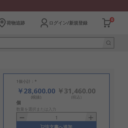
0
荷物追跡
ログイン/新規登録
1個小計：*
￥28,600.00
￥31,460.00
(税抜)
(税込)
Add
個
to
数量を選択または入力
Basket
注文書へ追加