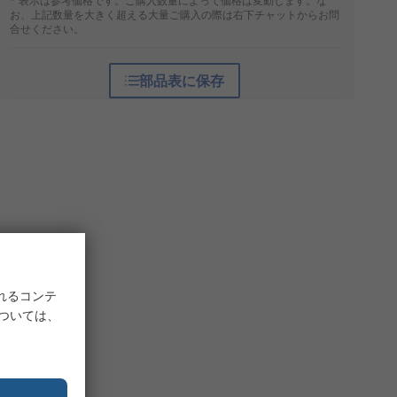
* 表示は参考価格です。ご購入数量によって価格は変動します。な
お、上記数量を大きく超える大量ご購入の際は右下チャットからお問
合せください。
部品表に保存
れるコンテ
については、