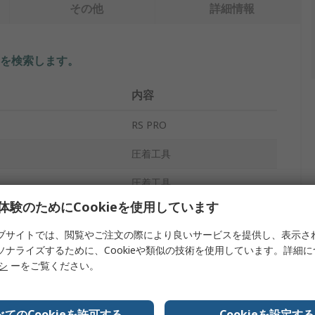
その他
詳細情報
を検索します。
内容
RS PRO
圧着工具
圧着工具
体験のためにCookieを使用しています
プレーン
ブサイトでは、閲覧やご注文の際により良いサービスを提供し、表示さ
D-Sub-Bコネクタ
ソナライズするために、Cookieや類似の技術を使用しています。詳細
リシ
ーをご覧ください。
いいえ
4300
べてのCookieを許可する
Cookieを設定する