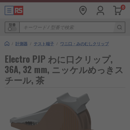
0
型番
/
計測器
/
テスト端子
/
ワニ口・みのむしクリップ
Electro PJP わに口クリップ,
36A, 32 mm, ニッケルめっきス
チール, 茶