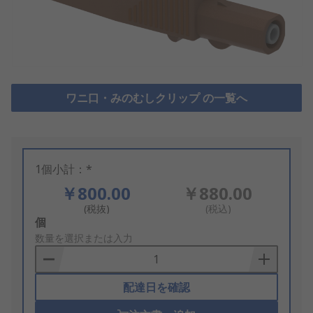
ワニ口・みのむしクリップ の一覧へ
1個小計：*
￥800.00
￥880.00
(税抜)
(税込)
Add
個
to
数量を選択または入力
Basket
配達日を確認