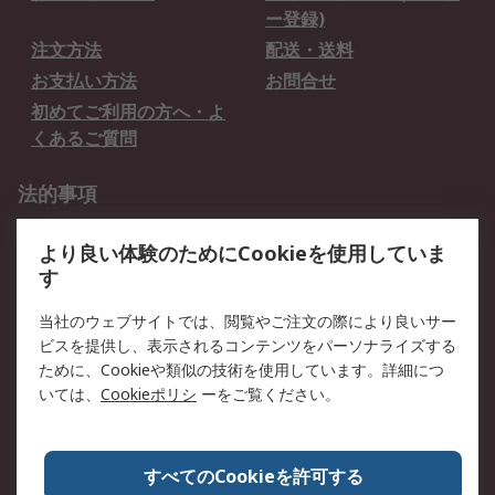
ー登録)
注文方法
配送・送料
お支払い方法
お問合せ
初めてご利用の方へ・よ
くあるご質問
法的事項
プライバシーポリシー
ご利用規約
より良い体験のためにCookieを使用していま
クッキーポリシー
す
RSについて
当社のウェブサイトでは、閲覧やご注文の際により良いサー
ビスを提供し、表示されるコンテンツをパーソナライズする
会社概要
採用情報
ために、Cookieや類似の技術を使用しています。詳細につ
プレスリリース＆お知ら
コーポレートサイト
いては、
Cookieポリシ
ーをご覧ください。
せ
全世界のRS
RSの歴史
すべてのCookieを許可する
ESGへの取り組み（英語）
認証について