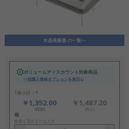
水晶発振器 の一覧へ
ボリュームディスカウント対象商品
一括購入価格オプションを表示
1個小計：*
￥1,352.00
￥1,487.20
(税抜)
(税込)
Add
個
to
数量を選択または入力
Basket