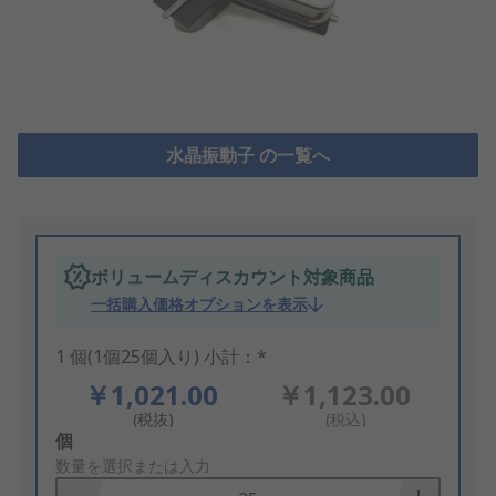
水晶振動子 の一覧へ
ボリュームディスカウント対象商品
一括購入価格オプションを表示
1 個(1個25個入り) 小計：*
￥1,021.00
￥1,123.00
(税抜)
(税込)
Add
個
to
数量を選択または入力
Basket