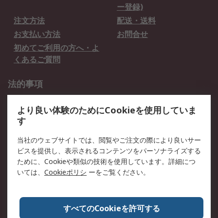
ー登録)
注文方法
配送・送料
お支払い方法
お問合せ
初めてご利用の方へ・よ
くあるご質問
法的事項
プライバシーポリシー
ご利用規約
より良い体験のためにCookieを使用していま
クッキーポリシー
す
RSについて
当社のウェブサイトでは、閲覧やご注文の際により良いサー
ビスを提供し、表示されるコンテンツをパーソナライズする
会社概要
採用情報
ために、Cookieや類似の技術を使用しています。詳細につ
プレスリリース＆お知ら
コーポレートサイト
いては、
Cookieポリシ
ーをご覧ください。
せ
全世界のRS
RSの歴史
すべてのCookieを許可する
ESGへの取り組み（英語）
認証について