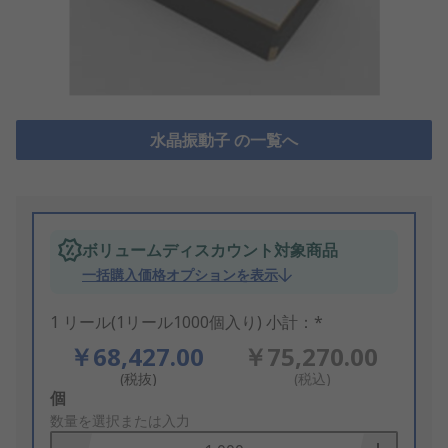
水晶振動子 の一覧へ
ボリュームディスカウント対象商品
一括購入価格オプションを表示
1 リール(1リール1000個入り) 小計：*
￥68,427.00
￥75,270.00
(税抜)
(税込)
Add
個
to
数量を選択または入力
Basket