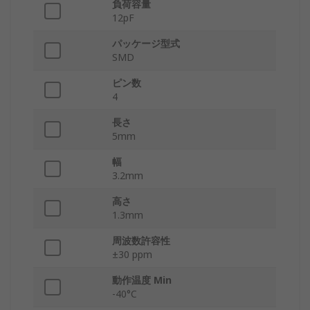
負荷容量
12pF
パッケージ型式
SMD
ピン数
4
長さ
5mm
幅
3.2mm
高さ
1.3mm
周波数許容性
±30 ppm
動作温度 Min
-40°C