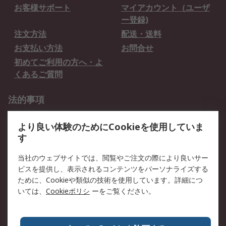
お客様サポート
マイアカウント（ユーザ
ー登録)
注文方法
配送・送料
お支払い方法
お問合せ
初めてご利用の方へ・よ
くあるご質問
法的事項
プライバシーポリシー
ご利用規約
より良い体験のためにCookieを使用していま
クッキーポリシー
す
RSについて
当社のウェブサイトでは、閲覧やご注文の際により良いサー
ビスを提供し、表示されるコンテンツをパーソナライズする
会社概要
採用情報
ために、Cookieや類似の技術を使用しています。詳細につ
プレスリリース＆お知ら
コーポレートサイト
いては、
Cookieポリシ
ーをご覧ください。
せ
全世界のRS
RSの歴史