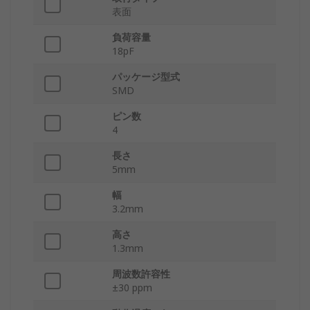
表面
負荷容量
18pF
パッケージ型式
SMD
ピン数
4
長さ
5mm
幅
3.2mm
高さ
1.3mm
周波数許容性
±30 ppm