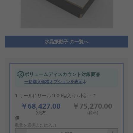
水晶振動子 の一覧へ
ボリュームディスカウント対象商品
一括購入価格オプションを表示
1 リール(1リール1000個入り) 小計：*
￥68,427.00
￥75,270.00
(税抜)
(税込)
Add
個
to
数量を選択または入力
Basket