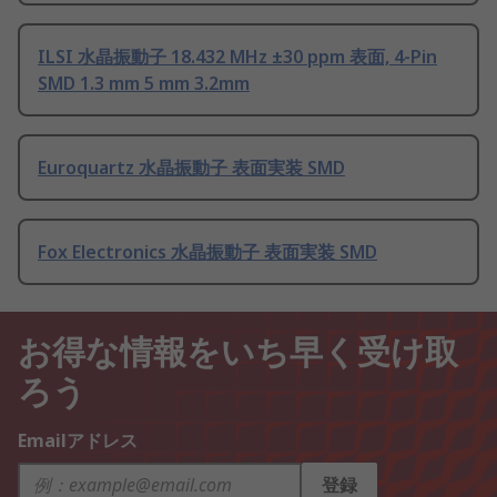
ILSI 水晶振動子 18.432 MHz ±30 ppm 表面, 4-Pin
SMD 1.3 mm 5 mm 3.2mm
Euroquartz 水晶振動子 表面実装 SMD
Fox Electronics 水晶振動子 表面実装 SMD
お得な情報をいち早く受け取
ろう
Emailアドレス
登録