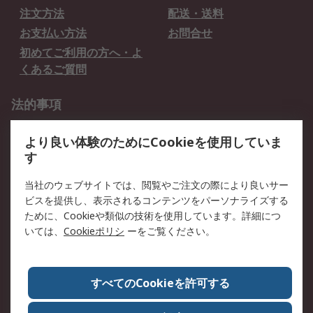
注文方法
配送・送料
お支払い方法
お問合せ
初めてご利用の方へ・よ
くあるご質問
法的事項
プライバシーポリシー
ご利用規約
より良い体験のためにCookieを使用していま
クッキーポリシー
す
RSについて
当社のウェブサイトでは、閲覧やご注文の際により良いサー
ビスを提供し、表示されるコンテンツをパーソナライズする
会社概要
採用情報
ために、Cookieや類似の技術を使用しています。詳細につ
プレスリリース＆お知ら
コーポレートサイト
いては、
Cookieポリシ
ーをご覧ください。
せ
全世界のRS
RSの歴史
すべてのCookieを許可する
ESGへの取り組み（英語）
認証について