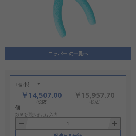
ニッパー の一覧へ
1個小計：*
￥14,507.00
￥15,957.70
(税抜)
(税込)
Add
個
to
数量を選択または入力
Basket
配達日を確認