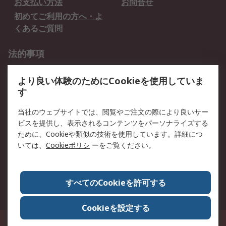
お支払い方法
お問合せ
初めてご利用の方へ・よ
くあるご質問
法的事項
プライバシーポリシー
ご利用規約
より良い体験のためにCookieを使用していま
クッキーポリシー
す
RSについて
当社のウェブサイトでは、閲覧やご注文の際により良いサー
ビスを提供し、表示されるコンテンツをパーソナライズする
会社概要
採用情報
ために、Cookieや類似の技術を使用しています。詳細につ
プレスリリース＆お知ら
コーポレートサイト
いては、
Cookieポリシ
ーをご覧ください。
せ
全世界のRS
RSの歴史
すべてのCookieを許可する
ESGへの取り組み（英語）
認証について
Cookieを設定する
〒240-0005 神奈川県横浜市保土ヶ谷区神戸町134番地 横浜ビジネスパーク ウ