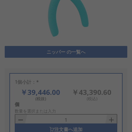
ニッパー の一覧へ
1個小計：*
￥39,446.00
￥43,390.60
(税抜)
(税込)
Add
個
to
数量を選択または入力
Basket
注文書へ追加