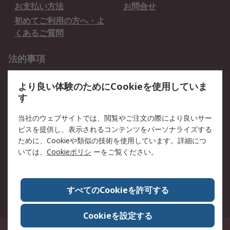
お支払い方法
お問合せ
初めてご利用の方へ・よ
くあるご質問
法的事項
プライバシーポリシー
ご利用規約
より良い体験のためにCookieを使用していま
クッキーポリシー
す
RSについて
当社のウェブサイトでは、閲覧やご注文の際により良いサー
ビスを提供し、表示されるコンテンツをパーソナライズする
会社概要
採用情報
ために、Cookieや類似の技術を使用しています。詳細につ
プレスリリース＆お知ら
コーポレートサイト
いては、
Cookieポリシ
ーをご覧ください。
せ
全世界のRS
RSの歴史
すべてのCookieを許可する
ESGへの取り組み（英語）
認証について
Cookieを設定する
〒240-0005 神奈川県横浜市保土ヶ谷区神戸町134番地 横浜ビジネスパーク ウ