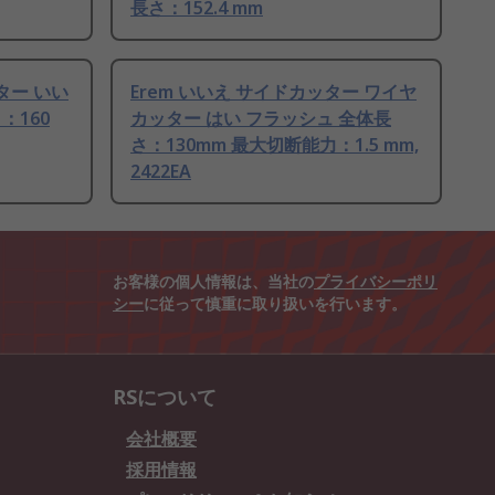
長さ：152.4 mm
ッター いい
Erem いいえ サイドカッター ワイヤ
：160
カッター はい フラッシュ 全体長
さ：130mm 最大切断能力：1.5 mm,
2422EA
お客様の個人情報は、当社の
プライバシーポリ
シー
に従って慎重に取り扱いを行います。
RSについて
会社概要
採用情報