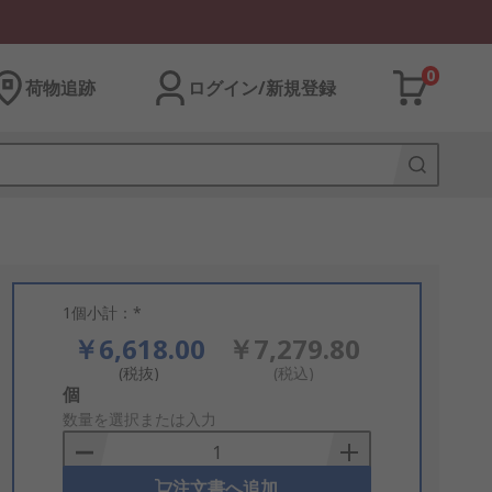
0
荷物追跡
ログイン/新規登録
1個小計：*
￥6,618.00
￥7,279.80
(税抜)
(税込)
Add
個
to
数量を選択または入力
Basket
注文書へ追加