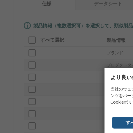
仕様
データシート
製品情報（複数選択可）を選択して、類似製品
すべて選択
製品情報
ブランド
プロダクトタ
より良い
サブタイプ
当社のウェ
リード間隔
ンツをパー
VDE/1000V
Cookieポ
用途
す
ジョー材質