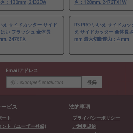
さ：130mm, 2432EW
さ：128mm, 2476TX1W
いいえ サイドカッター サイド
RS PRO いいえ サイドカ
 はい フラッシュ 全体長
え サイドカッター 全体長さ
m, 2476TX
mm 最大切断能力：4 mm
Emailアドレス
登録
サービス
法的事項
ポート
プライバシーポリシー
ウント（ユーザー登録)
ご利用規約