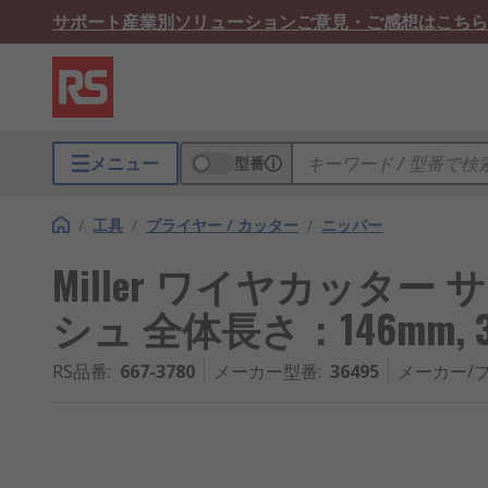
サポート
産業別ソリューション
ご意見・ご感想はこちら
メニュー
型番
/
工具
/
プライヤー / カッター
/
ニッパー
Miller ワイヤカッター
シュ 全体長さ：146mm, 3
RS品番
:
667-3780
メーカー型番
:
36495
メーカー/