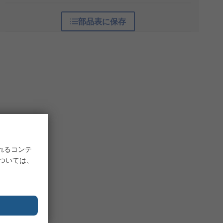
部品表に保存
れるコンテ
については、