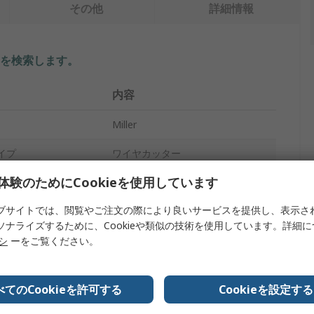
その他
詳細情報
を検索します。
内容
Miller
イプ
ワイヤカッター
体験のためにCookieを使用しています
サイドカッター
ブサイトでは、閲覧やご注文の際により良いサービスを提供し、表示さ
146mm
ソナライズするために、Cookieや類似の技術を使用しています。詳細
認証
いいえ
リシ
ーをご覧ください。
アラミド糸の裁断
べてのCookieを許可する
Cookieを設定する
スチール