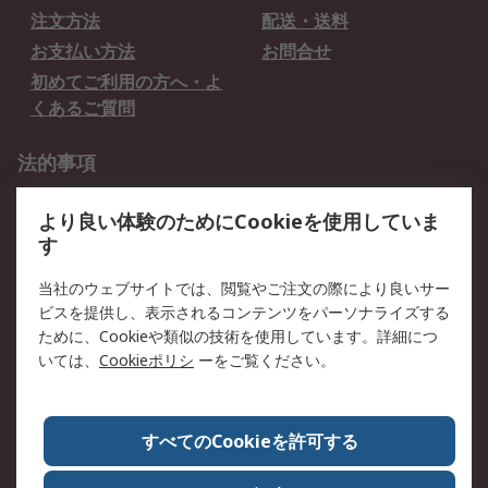
注文方法
配送・送料
お支払い方法
お問合せ
初めてご利用の方へ・よ
くあるご質問
法的事項
プライバシーポリシー
ご利用規約
より良い体験のためにCookieを使用していま
クッキーポリシー
す
RSについて
当社のウェブサイトでは、閲覧やご注文の際により良いサー
ビスを提供し、表示されるコンテンツをパーソナライズする
会社概要
採用情報
ために、Cookieや類似の技術を使用しています。詳細につ
プレスリリース＆お知ら
コーポレートサイト
いては、
Cookieポリシ
ーをご覧ください。
せ
全世界のRS
RSの歴史
すべてのCookieを許可する
ESGへの取り組み（英語）
認証について