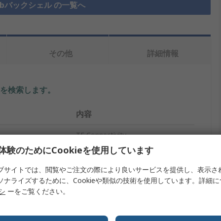
Subバックシェル の一覧へ
その他
詳細情報
を検索します。
内容
TE Connectivity
体験のためにCookieを使用しています
プ
D-Subバックシェル
ブサイトでは、閲覧やご注文の際により良いサービスを提供し、表示さ
15
ソナライズするために、Cookieや類似の技術を使用しています。詳細
リシ
ーをご覧ください。
イズ
E
亜鉛ダイキャスト