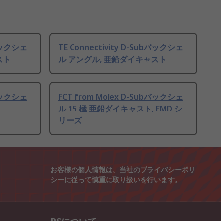
bバックシェ
TE Connectivity D-Subバックシェ
スト
ル アングル, 亜鉛ダイキャスト
bバックシェ
FCT from Molex D-Subバックシェ
ル 15 極 亜鉛ダイキャスト, FMD シ
リーズ
お客様の個人情報は、当社の
プライバシーポリ
シー
に従って慎重に取り扱いを行います。