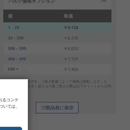
バルク価格オプション
個
単価
1 - 29
￥9,138
30 - 299
￥8,378
300 - 399
￥8,053
400 - 499
￥7,729
500 +
￥7,405
* 表示は参考価格です。ご購入数量によって価格は変動します。な
お、上記数量を大きく超える大量ご購入の際は右下チャットからお問
合せください。
れるコンテ
については、
部品表に保存