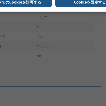
べてのCookieを許可する
Cookieを設定する
D
D-Subバックシェル
アングル
銀
ーフ
はい
キ
ニッケル
No