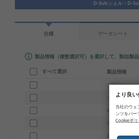
D-Subシェル・D-
仕様
データシート
製品情報（複数選択可）を選択して、類似製品
すべて選択
製品情報
ブランド
より良い
プロダクトタイ
当社のウェ
極数
ンツをパー
Cookieポ
D-Subシェルサ
材質