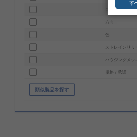
す
コネクタタイプ
方向
色
ストレインリリ
ハウジングメッ
規格 / 承認
類似製品を探す