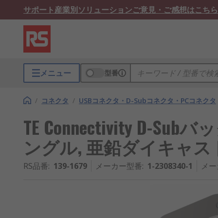
サポート
産業別ソリューション
ご意見・ご感想はこちら
メニュー
型番
/
コネクタ
/
USBコネクタ・D-Subコネクタ・PCコネクタ
TE Connectivity D-Sub
ングル, 亜鉛ダイキャス
RS品番
:
139-1679
メーカー型番
:
1-2308340-1
メー