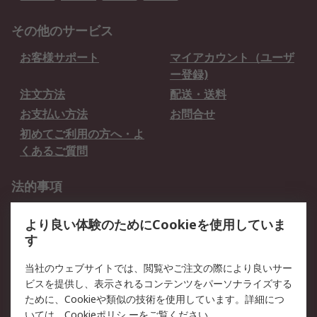
その他のサービス
お客様サポート
マイアカウント（ユーザ
ー登録)
注文方法
配送・送料
お支払い方法
お問合せ
初めてご利用の方へ・よ
くあるご質問
法的事項
プライバシーポリシー
ご利用規約
より良い体験のためにCookieを使用していま
クッキーポリシー
す
RSについて
当社のウェブサイトでは、閲覧やご注文の際により良いサー
ビスを提供し、表示されるコンテンツをパーソナライズする
会社概要
採用情報
ために、Cookieや類似の技術を使用しています。詳細につ
プレスリリース＆お知ら
コーポレートサイト
いては、
Cookieポリシ
ーをご覧ください。