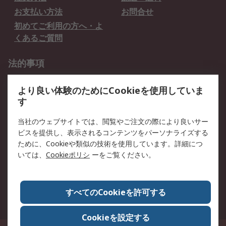
お支払い方法
お問合せ
初めてご利用の方へ・よ
くあるご質問
法的事項
プライバシーポリシー
ご利用規約
より良い体験のためにCookieを使用していま
クッキーポリシー
す
RSについて
当社のウェブサイトでは、閲覧やご注文の際により良いサー
ビスを提供し、表示されるコンテンツをパーソナライズする
会社概要
採用情報
ために、Cookieや類似の技術を使用しています。詳細につ
プレスリリース＆お知ら
コーポレートサイト
いては、
Cookieポリシ
ーをご覧ください。
せ
全世界のRS
RSの歴史
すべてのCookieを許可する
ESGへの取り組み（英語）
認証について
Cookieを設定する