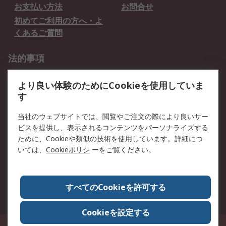
お支払い方法
お問合せ
初めてご利用の方へ・よ
くあるご質問
法的事項
プライバシーポリシー
ご利用規約
より良い体験のためにCookieを使用していま
クッキーポリシー
す
RSについて
当社のウェブサイトでは、閲覧やご注文の際により良いサー
ビスを提供し、表示されるコンテンツをパーソナライズする
会社概要
採用情報
ために、Cookieや類似の技術を使用しています。詳細につ
プレスリリース＆お知ら
コーポレートサイト
いては、
Cookieポリシ
ーをご覧ください。
せ
全世界のRS
RSの歴史
すべてのCookieを許可する
ESGへの取り組み（英語）
認証について
Cookieを設定する
〒240-0005 神奈川県横浜市保土ヶ谷区神戸町134番地 横浜ビジネスパーク ウ