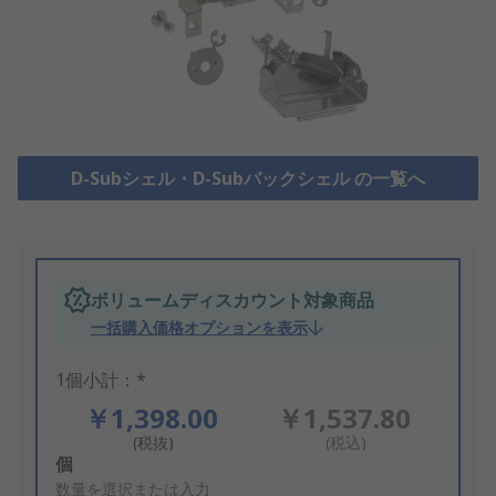
D-Subシェル・D-Subバックシェル の一覧へ
ボリュームディスカウント対象商品
一括購入価格オプションを表示
1個小計：*
￥1,398.00
￥1,537.80
(税抜)
(税込)
Add
個
to
数量を選択または入力