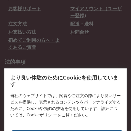
お客様サポート
マイアカウント（ユーザ
ー登録)
注文方法
配送・送料
お支払い方法
お問合せ
初めてご利用の方へ・よ
くあるご質問
法的事項
プライバシーポリシー
ご利用規約
より良い体験のためにCookieを使用していま
クッキーポリシー
す
RSについて
当社のウェブサイトでは、閲覧やご注文の際により良いサー
ビスを提供し、表示されるコンテンツをパーソナライズする
会社概要
採用情報
ために、Cookieや類似の技術を使用しています。詳細につ
プレスリリース＆お知ら
コーポレートサイト
いては、
Cookieポリシ
ーをご覧ください。
せ
全世界のRS
RSの歴史