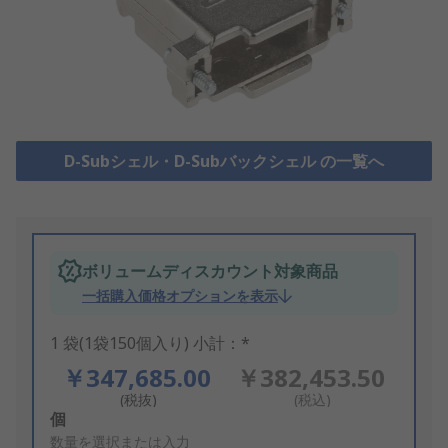
D-Subシェル・D-Subバックシェル の一覧へ
ボリュームディスカウント対象商品
一括購入価格オプションを表示
1 袋(1袋150個入り) 小計：*
￥347,685.00
￥382,453.50
(税抜)
(税込)
Add
個
to
数量を選択または入力