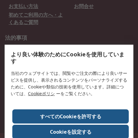
お支払い方法
お問合せ
初めてご利用の方へ・よ
くあるご質問
法的事項
プライバシーポリシー
ご利用規約
より良い体験のためにCookieを使用していま
クッキーポリシー
す
RSについて
当社のウェブサイトでは、閲覧やご注文の際により良いサー
ビスを提供し、表示されるコンテンツをパーソナライズする
会社概要
採用情報
ために、Cookieや類似の技術を使用しています。詳細につ
プレスリリース＆お知ら
コーポレートサイト
いては、
Cookieポリシ
ーをご覧ください。
せ
全世界のRS
RSの歴史
すべてのCookieを許可する
ESGへの取り組み（英語）
認証について
Cookieを設定する