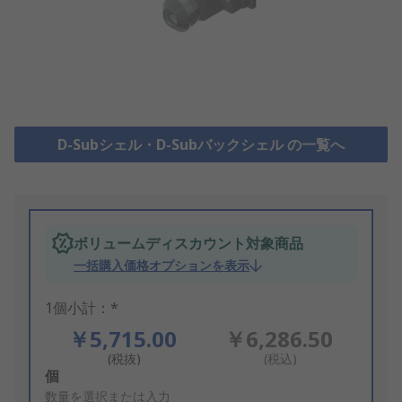
D-Subシェル・D-Subバックシェル の一覧へ
ボリュームディスカウント対象商品
一括購入価格オプションを表示
1個小計：*
￥5,715.00
￥6,286.50
(税抜)
(税込)
Add
個
to
数量を選択または入力