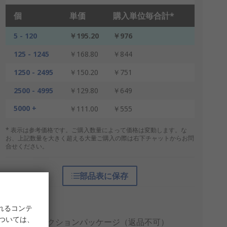
個
単価
購入単位毎合計*
5 - 120
￥195.20
￥976
125 - 1245
￥168.80
￥844
1250 - 2495
￥150.20
￥751
2500 - 4995
￥129.80
￥649
5000 +
￥111.00
￥555
* 表示は参考価格です。ご購入数量によって価格は変動します。な
お、上記数量を大きく超える大量ご購入の際は右下チャットからお問
合せください。
部品表に保存
梱包形態
れるコンテ
個包装
については、
プロダクションパッケージ（返品不可）