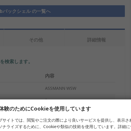
Subバックシェル の一覧へ
その他
詳細情報
を検索します。
内容
ASSMANN WSW
9
体験のためにCookieを使用しています
プ
D-Subバックシェル
ブサイトでは、閲覧やご注文の際により良いサービスを提供し、表示さ
ポリカーボネート
ソナライズするために、Cookieや類似の技術を使用しています。詳細