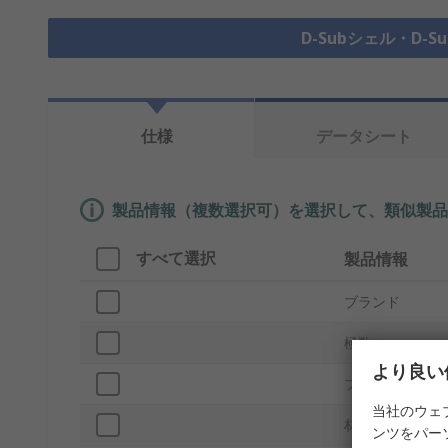
D-Subシェル・D-
仕様
データシート
製品情報（複数選択可）を選択して、類似製品
すべて選択
製品情報
ブランド
極数
より良い
プロダクトタイ
当社のウェ
材質
ンツをパー