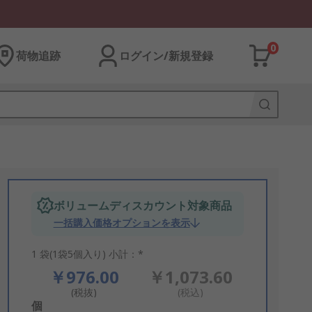
0
荷物追跡
ログイン/新規登録
ボリュームディスカウント対象商品
一括購入価格オプションを表示
1 袋(1袋5個入り) 小計：*
￥976.00
￥1,073.60
(税抜)
(税込)
Add
個