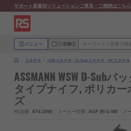
サポート
産業別ソリューション
ご意見・ご感想はこちら
メニュー
型番
/
コネクタ
/
USBコネクタ・D-Subコネクタ・PCコネクタ
ASSMANN WSW D-Subバ
タイプナイフ, ポリカーボネ
ズ
RS品番
:
674-2090
メーカー型番
:
AGP 09 G-ME
メ