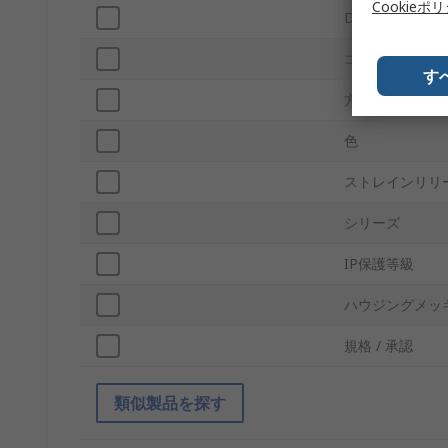
Cookieポ
D-Subシェルサ
コネクタタイプ
す
方向
色
ストレインリリ
シリーズ
IP保護等級
ハウジングメッ
規格 / 承認
類似製品を探す