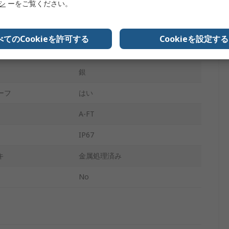
リシ
ーをご覧ください。
イズ
E
D
D-Subバックシェル
べてのCookieを許可する
Cookieを設定する
ペンタイプナイフ
銀
ーフ
はい
A-FT
IP67
キ
金属処理済み
No