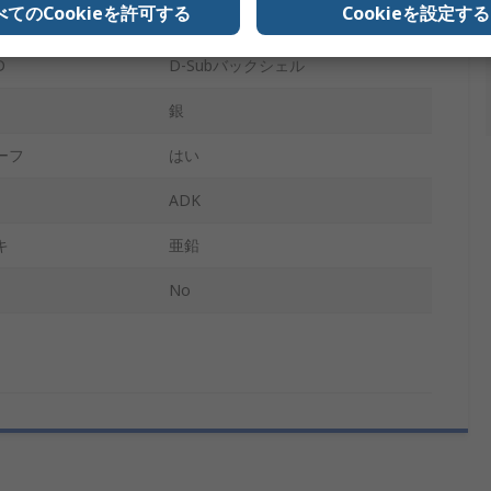
べてのCookieを許可する
Cookieを設定する
アングル
D
D-Subバックシェル
銀
ーフ
はい
ADK
キ
亜鉛
No