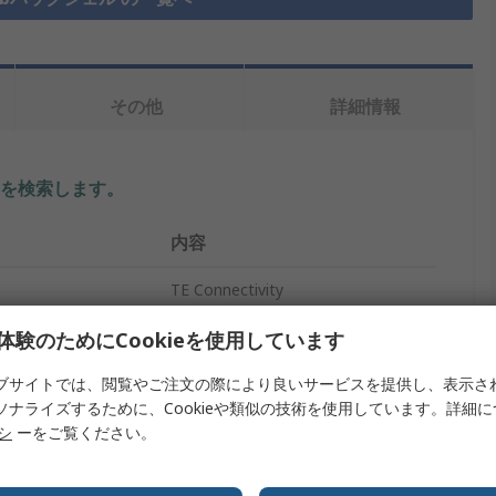
その他
詳細情報
を検索します。
内容
TE Connectivity
プ
D-Subバックシェル
体験のためにCookieを使用しています
25
ブサイトでは、閲覧やご注文の際により良いサービスを提供し、表示さ
ソナライズするために、Cookieや類似の技術を使用しています。詳細
イズ
B
リシ
ーをご覧ください。
亜鉛