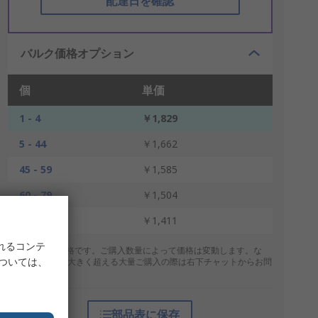
配達日を確認
バルク価格オプション
個
単価
1 - 4
￥1,829
5 - 44
￥1,662
45 - 59
￥1,585
60 - 79
￥1,504
80 +
￥1,411
れるコンテ
* 表示は参考価格です。ご購入数量によって価格は変動します。な
については、
お、上記数量を大きく超える大量ご購入の際は右下チャットからお問
合せください。
部品表に保存