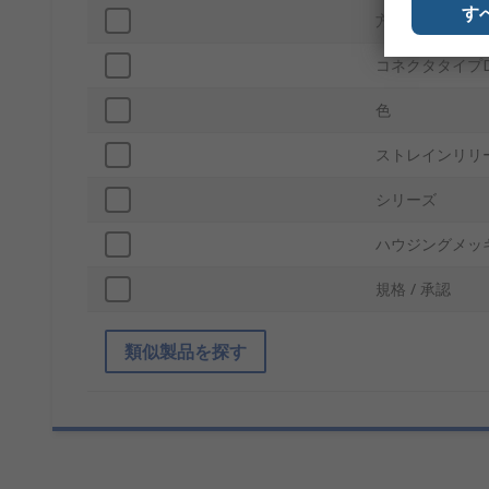
す
方向
コネクタタイプ
色
ストレインリリ
シリーズ
ハウジングメッ
規格 / 承認
類似製品を探す