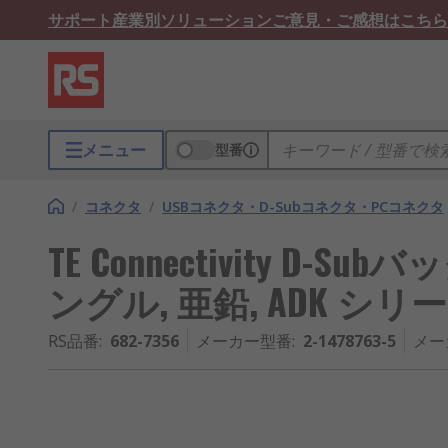
サポート
産業別ソリューション
ご意見・ご感想はこちら
メニュー
型番
/
コネクタ
/
USBコネクタ・D-Subコネクタ・PCコネクタ
TE Connectivity D-Sub
ングル, 亜鉛, ADK シリ
RS品番
:
682-7356
メーカー型番
:
2-1478763-5
メー