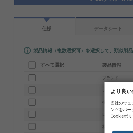
仕様
データシート
製品情報（複数選択可）を選択して、類似製品
すべて選択
製品情報
ブランド
プロダクトタイ
より良い
極数
当社のウェ
ンツをパー
D-Subシェルサ
Cookieポ
材質