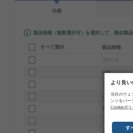
仕様
製品情報（複数選択可）を選択して、類似製品
すべて選択
製品情報
ブランド
極数
より良い
プロダクトタイ
当社のウェ
D-Subシェルサ
ンツをパー
Cookieポ
材質
コネクタタイプ
す
方向