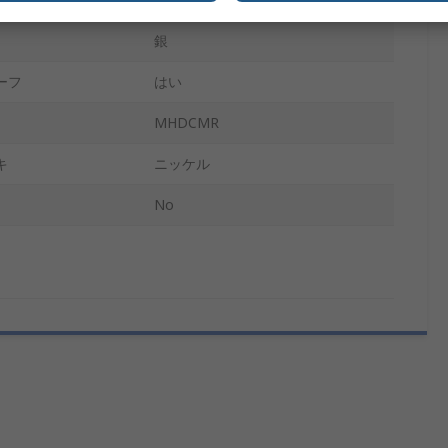
銀
ーフ
はい
MHDCMR
キ
ニッケル
No