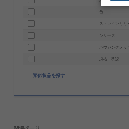
色
ストレインリリ
シリーズ
ハウジングメッ
規格 / 承認
類似製品を探す
関連ページ