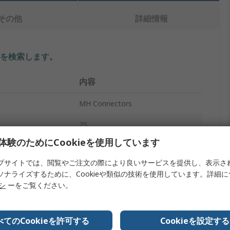
その他
詳細情報
を検索します。
内容
MH Connectors
25
体験のためにCookieを使用しています
プ
D-Subバックシェル
ブサイトでは、閲覧やご注文の際により良いサービスを提供し、表示さ
イズ
B
ソナライズするために、Cookieや類似の技術を使用しています。詳細
リシ
ーをご覧ください。
亜鉛
D
D-Subバックシェル
べてのCookieを許可する
Cookieを設定する
ライトアングル