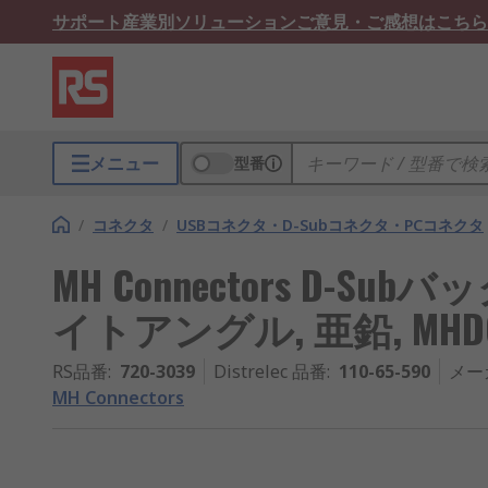
サポート
産業別ソリューション
ご意見・ご感想はこちら
メニュー
型番
/
コネクタ
/
USBコネクタ・D-Subコネクタ・PCコネクタ
MH Connectors D-Subバ
イトアングル, 亜鉛, MH
RS品番
:
720-3039
Distrelec 品番
:
110-65-590
メー
MH Connectors