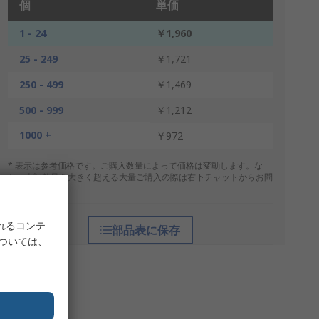
個
単価
1 - 24
￥1,960
25 - 249
￥1,721
250 - 499
￥1,469
500 - 999
￥1,212
1000 +
￥972
* 表示は参考価格です。ご購入数量によって価格は変動します。な
お、上記数量を大きく超える大量ご購入の際は右下チャットからお問
合せください。
れるコンテ
部品表に保存
については、