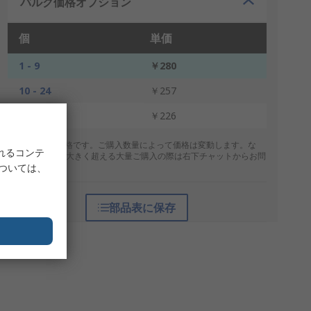
バルク価格オプション
個
単価
1 - 9
￥280
10 - 24
￥257
25 +
￥226
* 表示は参考価格です。ご購入数量によって価格は変動します。な
れるコンテ
お、上記数量を大きく超える大量ご購入の際は右下チャットからお問
については、
合せください。
部品表に保存