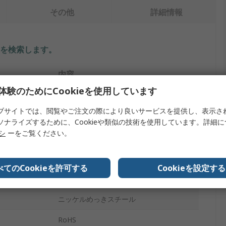
その他
詳細情報
を検索します。
内容
体験のためにCookieを使用しています
CONEC
ブサイトでは、閲覧やご注文の際により良いサービスを提供し、表示さ
ねじロックセット
ソナライズするために、Cookieや類似の技術を使用しています。詳細
リシ
ーをご覧ください。
アクセサリ
160x106
べてのCookieを許可する
Cookieを設定する
オス
ニッケルめっきスチール
RoHS