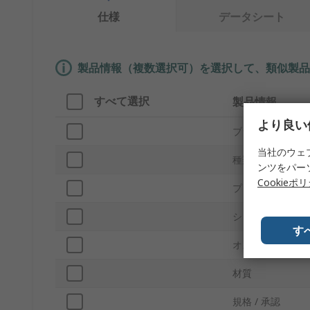
仕様
データシート
製品情報（複数選択可）を選択して、類似製品
すべて選択
製品情報
より良い
ブランド
当社のウェ
種類
ンツをパー
Cookieポ
プロダクトタイプ
シリーズ
す
オス/メス
材質
規格 / 承認