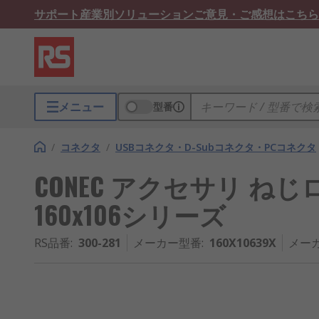
サポート
産業別ソリューション
ご意見・ご感想はこちら
メニュー
型番
/
コネクタ
/
USBコネクタ・D-Subコネクタ・PCコネクタ
CONEC アクセサリ ね
160x106シリーズ
RS品番
:
300-281
メーカー型番
:
160X10639X
メー