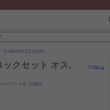
/
D-Subコネクタアクセサリ
じロックセット オス,
カー/ブランド名
:
CONEC