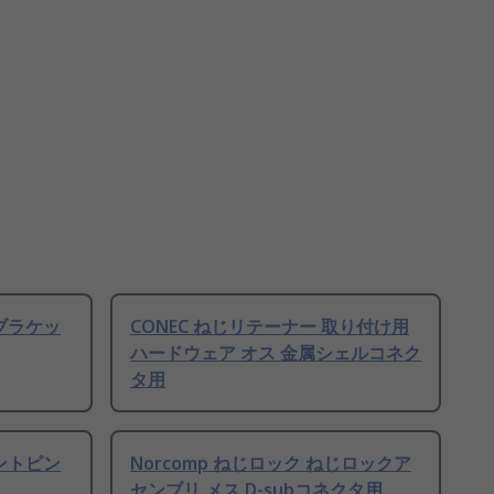
製ブラケッ
CONEC ねじリテーナー 取り付け用
ハードウェア オス 金属シェルコネク
タ用
テントピン
Norcomp ねじロック ねじロックア
センブリ メス D-subコネクタ用