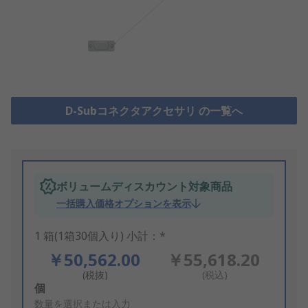
D-Subコネクタアクセサリ の一覧へ
ボリュームディスカウント対象商品
一括購入価格オプションを表示
1 箱(1箱30個入り) 小計：*
￥50,562.00
￥55,618.20
(税抜)
(税込)
Add
個
to
数量を選択または入力