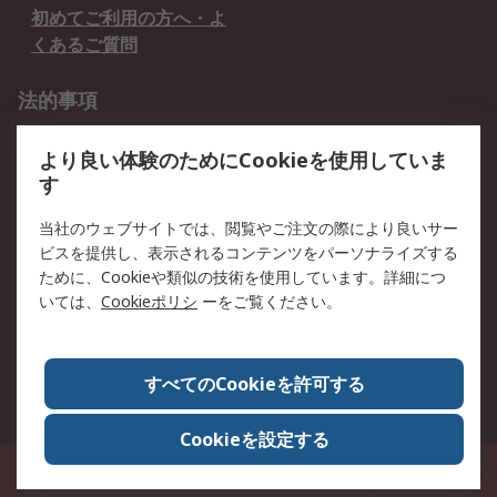
初めてご利用の方へ・よ
くあるご質問
法的事項
プライバシーポリシー
ご利用規約
より良い体験のためにCookieを使用していま
クッキーポリシー
す
RSについて
当社のウェブサイトでは、閲覧やご注文の際により良いサー
ビスを提供し、表示されるコンテンツをパーソナライズする
会社概要
採用情報
ために、Cookieや類似の技術を使用しています。詳細につ
プレスリリース＆お知ら
コーポレートサイト
いては、
Cookieポリシ
ーをご覧ください。
せ
全世界のRS
RSの歴史
すべてのCookieを許可する
ESGへの取り組み（英語）
認証について
Cookieを設定する
〒240-0005 神奈川県横浜市保土ヶ谷区神戸町134番地 横浜ビジネスパーク ウ
エストタワー12階
© アールエスコンポーネンツ株式会社