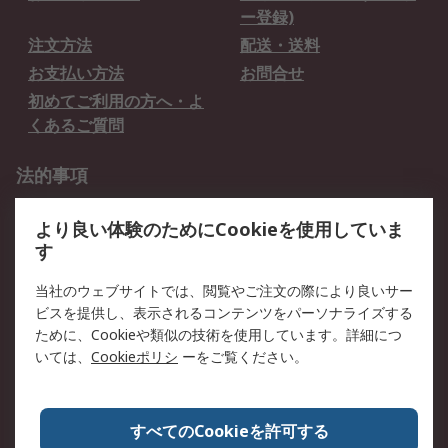
ー登録)
注文方法
配送・送料
お支払い方法
お問合せ
初めてご利用の方へ・よ
くあるご質問
法的事項
プライバシーポリシー
ご利用規約
より良い体験のためにCookieを使用していま
クッキーポリシー
す
RSについて
当社のウェブサイトでは、閲覧やご注文の際により良いサー
ビスを提供し、表示されるコンテンツをパーソナライズする
会社概要
採用情報
ために、Cookieや類似の技術を使用しています。詳細につ
プレスリリース＆お知ら
コーポレートサイト
いては、
Cookieポリシ
ーをご覧ください。
せ
全世界のRS
RSの歴史
すべてのCookieを許可する
ESGへの取り組み（英語）
認証について