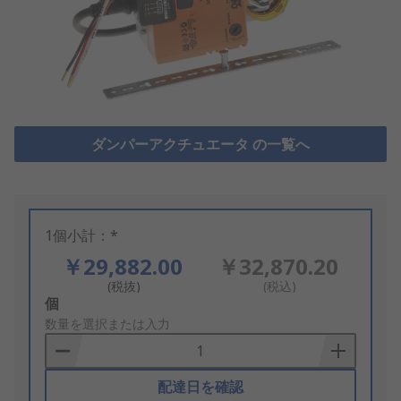
ダンパーアクチュエータ の一覧へ
1個小計：*
￥29,882.00
￥32,870.20
(税抜)
(税込)
Add
個
to
数量を選択または入力
Basket
配達日を確認