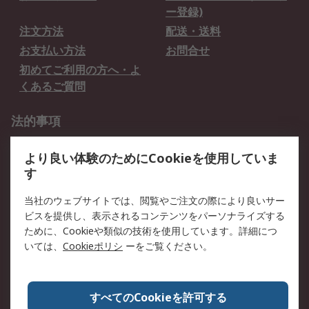
ー登録)
注文方法
配送・送料
お支払い方法
お問合せ
初めてご利用の方へ・よ
くあるご質問
法的事項
プライバシーポリシー
ご利用規約
より良い体験のためにCookieを使用していま
クッキーポリシー
す
RSについて
当社のウェブサイトでは、閲覧やご注文の際により良いサー
ビスを提供し、表示されるコンテンツをパーソナライズする
会社概要
採用情報
ために、Cookieや類似の技術を使用しています。詳細につ
プレスリリース＆お知ら
コーポレートサイト
いては、
Cookieポリシ
ーをご覧ください。
せ
全世界のRS
RSの歴史
すべてのCookieを許可する
ESGへの取り組み（英語）
認証について