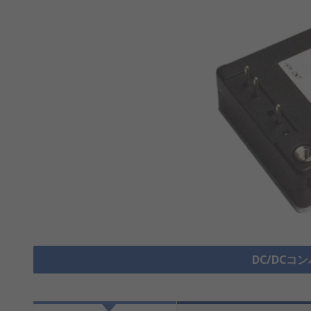
DC/DCコ