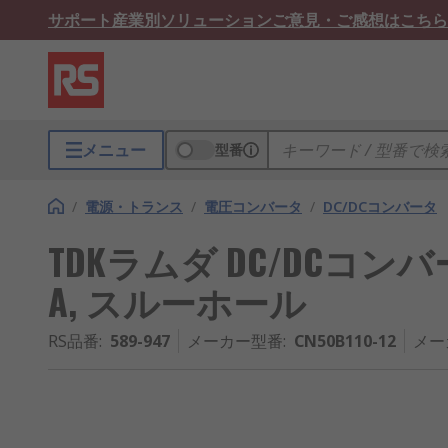
サポート
産業別ソリューション
ご意見・ご感想はこちら
メニュー
型番
/
電源・トランス
/
電圧コンバータ
/
DC/DCコンバータ
TDKラムダ DC/DCコンバータ, 
A, スルーホール
RS品番
:
589-947
メーカー型番
:
CN50B110-12
メー