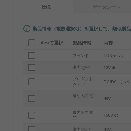
仕様
データシート
製品情報（複数選択可）を選択して、類似製品
すべて選択
製品情報
内容
ブランド
TDKラムダ
出力電圧1
12V dc
プロダクト
DC/DCコンバ
タイプ
最小入力電
43V
圧
最大入力電
160V dc
圧
出力電流1
4.2A