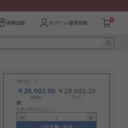
0
荷物追跡
ログイン/新規登録
1個小計：*
￥26,002.00
￥28,602.20
(税抜)
(税込)
Add
個
to
数量を選択または入力
Basket
注文書へ追加