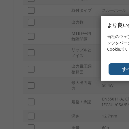
取付タイプ
スルーホール
出力数
1
より良い
MTBF平均
737219h
当社のウェ
故障間隔
ンツをパー
Cookieポ
リップルと
150mV
ノイズ
出力電圧調
す
9.6/14.4 V
整範囲
最大出力電
50.4W
力
EN55011-A, Cl
規格 / 承認
IEC/UL/CSA/E
深さ
12.7mm
重量
60g