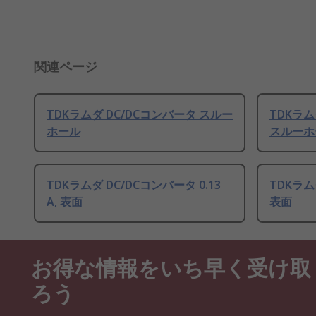
関連ページ
TDKラムダ DC/DCコンバータ スルー
TDKラムダ
ホール
スルーホ
TDKラムダ DC/DCコンバータ 0.13
TDKラムダ
A, 表面
表面
お得な情報をいち早く受け取
ろう