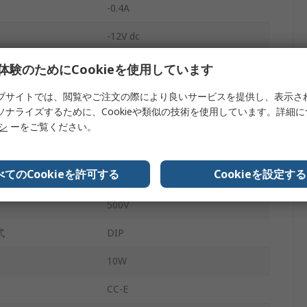
-0.4A
-12V dc
スルーホール
体験のためにCookieを使用しています
2:1
ブサイトでは、閲覧やご注文の際により良いサービスを提供し、表示さ
ソナライズするために、Cookieや類似の技術を使用しています。詳細
2
リシ
ーをご覧ください。
範囲
±3 %
べてのCookieを許可する
Cookieを設定する
7
500V
式
DIP
10W
CC-E