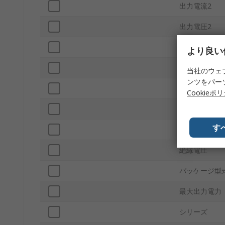
出力電流2
出力電圧2
取付タイプ
より良い
入力比率
当社のウェ
ンツをパー
出力数
Cookieポ
出力電圧調整
す
ピン数
絶縁電圧
パッケージ型
最大出力電力
シリーズ