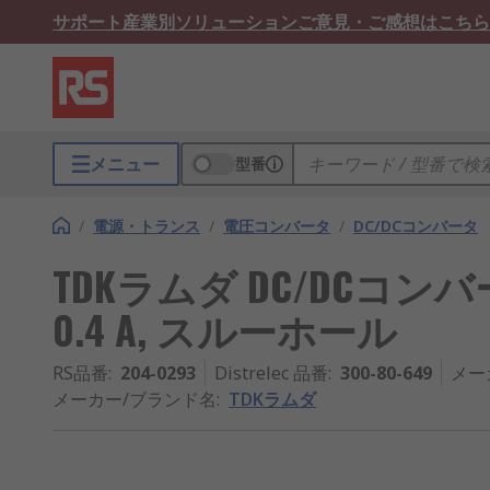
サポート
産業別ソリューション
ご意見・ご感想はこちら
メニュー
型番
/
電源・トランス
/
電圧コンバータ
/
DC/DCコンバータ
TDKラムダ DC/DCコンバータ,
0.4 A, スルーホール
RS品番
:
204-0293
Distrelec 品番
:
300-80-649
メー
メーカー/ブランド名
:
TDKラムダ