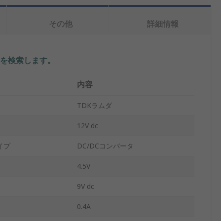
その他
詳細情報
を検索します。
内容
TDKラムダ
12V dc
イプ
DC/DCコンバータ
4.5V
9V dc
0.4A