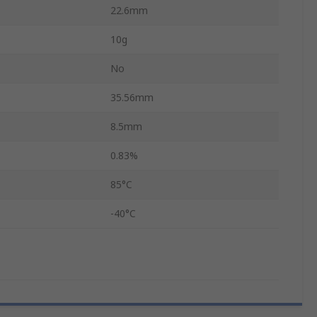
22.6mm
10g
No
35.56mm
8.5mm
0.83%
85°C
-40°C