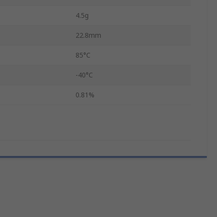
4.5g
22.8mm
85°C
-40°C
0.81%