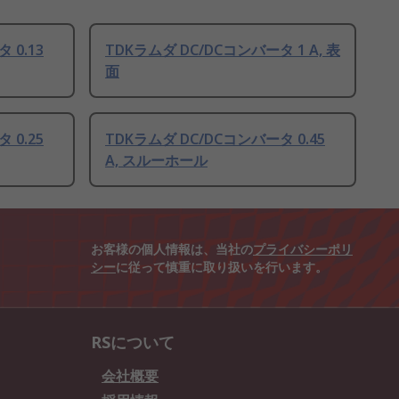
 0.13
TDKラムダ DC/DCコンバータ 1 A, 表
面
 0.25
TDKラムダ DC/DCコンバータ 0.45
A, スルーホール
お客様の個人情報は、当社の
プライバシーポリ
シー
に従って慎重に取り扱いを行います。
RSについて
会社概要