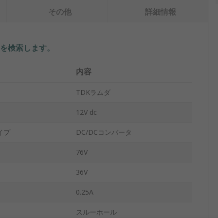
その他
詳細情報
を検索します。
内容
TDKラムダ
12V dc
イプ
DC/DCコンバータ
76V
36V
0.25A
スルーホール