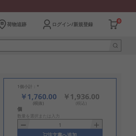
0
荷物追跡
ログイン/新規登録
1個小計：*
￥1,760.00
￥1,936.00
(税抜)
(税込)
Add
個
to
数量を選択または入力
Basket
注文書へ追加