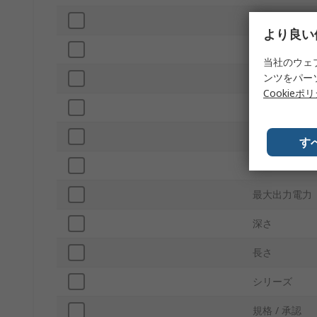
入力比率
より良い
出力数
当社のウェ
ンツをパー
出力電圧調整
Cookieポ
ピン数
絶縁電圧
す
パッケージ型
最大出力電力
深さ
長さ
シリーズ
規格 / 承認