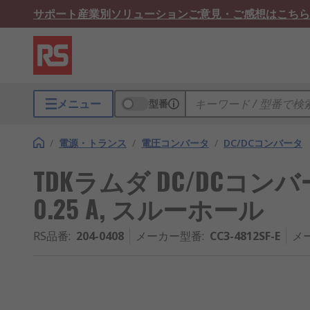
サポート
産業別ソリューション
ご意見・ご感想はこちら
メニュー
型番
/
電源・トランス
/
電圧コンバータ
/
DC/DCコンバータ
TDKラムダ DC/DCコンバータ,
0.25 A, スルーホール
RS品番
:
204-0408
メーカー型番
:
CC3-4812SF-E
メ