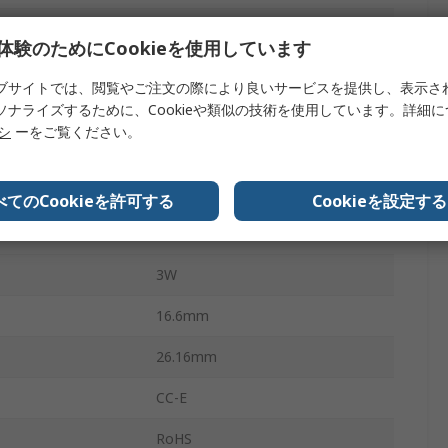
2:1
体験のためにCookieを使用しています
1
ブサイトでは、閲覧やご注文の際により良いサービスを提供し、表示さ
ソナライズするために、Cookieや類似の技術を使用しています。詳細
範囲
±3 %
リシ
ーをご覧ください。
7
500V
べてのCookieを許可する
Cookieを設定する
式
DIP
3W
16.6mm
26.16mm
CC-E
RoHS