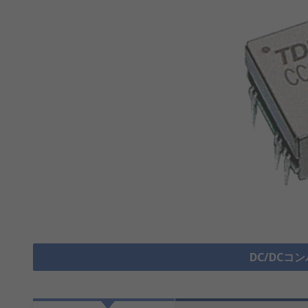
DC/DCコ