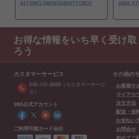
KITXMCLINKSEGGERV1TOBO1
ARM, S
お得な情報をいち早く受け取
ろう
カスタマーサービス
その他の
045-335-8888（カスタマーサービ
お客様サ
ス）
マイアカ
注文方法
SNS公式アカウント
配送・送
お支払い
ご利用可能カード会社
お問合せ
初めてご