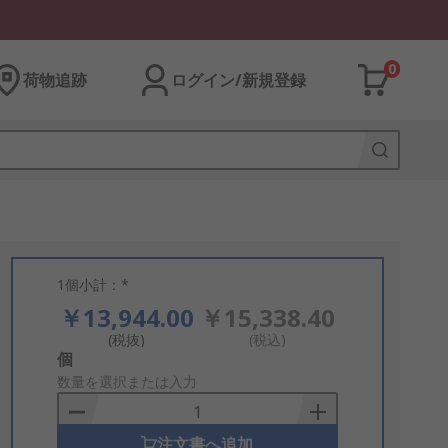
0
荷物追跡
ログイン/新規登録
1個小計：*
￥13,944.00
￥15,338.40
(税抜)
(税込)
Add
個
to
数量を選択または入力
Basket
注文書へ追加