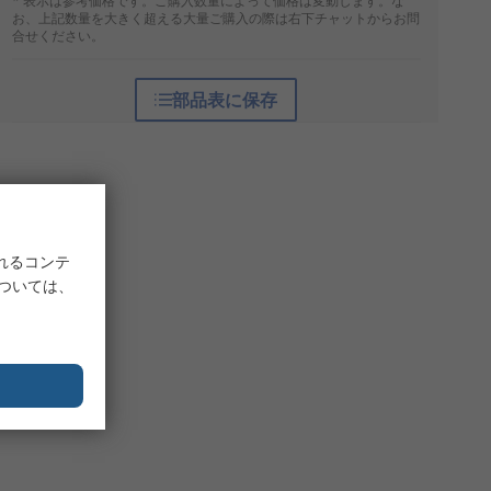
* 表示は参考価格です。ご購入数量によって価格は変動します。な
お、上記数量を大きく超える大量ご購入の際は右下チャットからお問
合せください。
部品表に保存
れるコンテ
については、