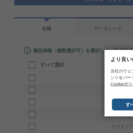
仕様
データシート
製品情報（複数選択可）を選択して、類似製品
より良い
すべて選択
製品情報
当社のウェ
ンツをパー
ブランド
Cookieポ
コアアーキ
規格 / 承認
す
プロダクト
サブタイプ