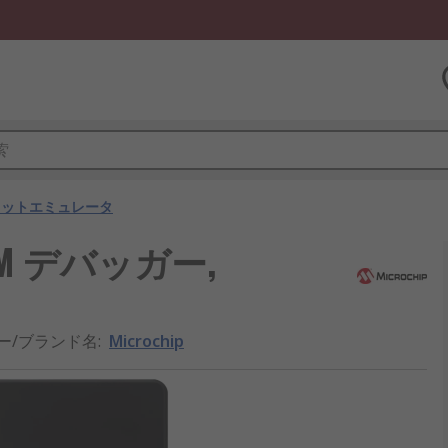
キットエミュレータ
ARM デバッガー,
ー/ブランド名
:
Microchip