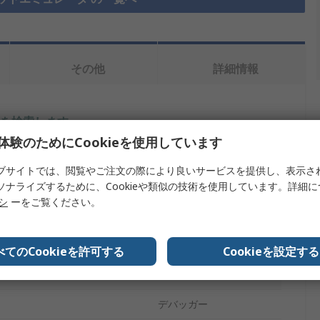
その他
詳細情報
を検索します。
体験のためにCookieを使用しています
内容
ブサイトでは、閲覧やご注文の際により良いサービスを提供し、表示さ
ソナライズするために、Cookieや類似の技術を使用しています。詳細
Microchip
リシ
ーをご覧ください。
テクチャ
ARM
RoHS, CE
べてのCookieを許可する
Cookieを設定する
タイプ
デバッガー
デバッガー