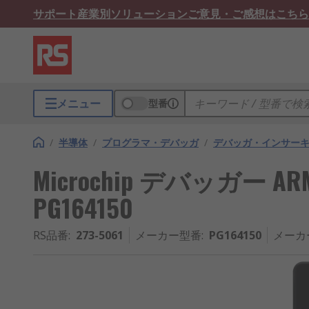
サポート
産業別ソリューション
ご意見・ご感想はこちら
メニュー
型番
/
半導体
/
プログラマ・デバッガ
/
デバッガ・インサー
Microchip デバッガー 
PG164150
RS品番
:
273-5061
メーカー型番
:
PG164150
メーカ