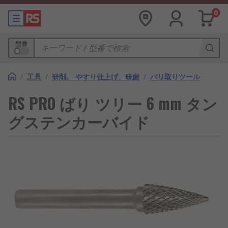
0
型番
/
工具
/
研削、 やすり仕上げ、研磨
/
バリ取りツール
RS PRO ばり ツリー 6 mm タン
グステンカーバイド