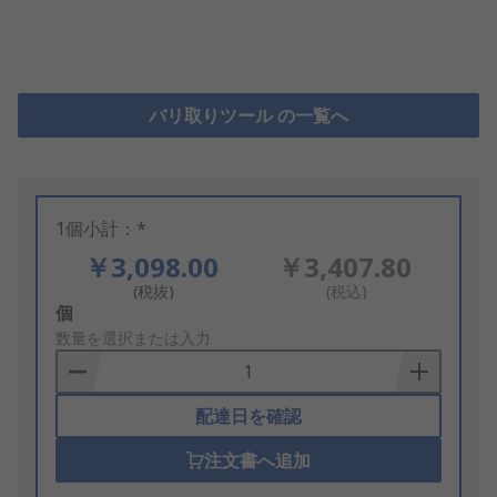
バリ取りツール の一覧へ
1個小計：*
￥3,098.00
￥3,407.80
(税抜)
(税込)
Add
個
to
数量を選択または入力
Basket
配達日を確認
注文書へ追加