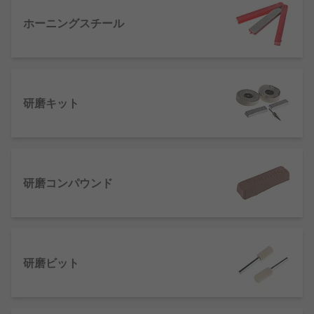
ースチールと呼ばれることもあり、 通常は使用後に
ブレードはより鋭利に見えます。/lili表面の材料を
ホーニングスチール
正確に除去するやすりや研磨材 /li/ul
石膏板や金属の洗浄する場合、 木材の表面を極細に
仕上げる場合、 又はブレードを完璧な切れ刃にホー
研磨キット
ニングする場合のために、 RSでは、高品質の研磨
及び研削製品を幅広く取り揃えています。
研磨コンパウンド
研磨ビット