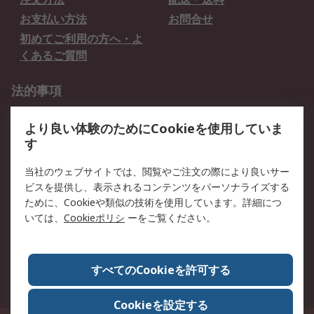
お支払い方法
お問合せ
初めてご利用の方へ・よ
くあるご質問
法的事項
プライバシーポリシー
ご利用規約
より良い体験のためにCookieを使用していま
クッキーポリシー
す
RSについて
当社のウェブサイトでは、閲覧やご注文の際により良いサー
ビスを提供し、表示されるコンテンツをパーソナライズする
会社概要
採用情報
ために、Cookieや類似の技術を使用しています。詳細につ
プレスリリース＆お知ら
コーポレートサイト
いては、
Cookieポリシ
ーをご覧ください。
せ
全世界のRS
RSの歴史
すべてのCookieを許可する
ESGへの取り組み（英語）
認証について
Cookieを設定する