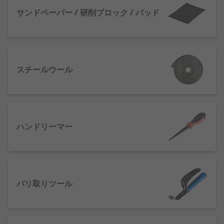
リ取りツール、 ハンドル、 ブレード、ホイール - 金
属加工及び機械加工作業での精密作業、高品質の仕
サンドペーパー / 研削ブロック / パッド
上げに最適。また、木材、 プラスチック、 セラミ
ック又は金属用のバリ取り製品もご用意していま
す。/liliワイヤウール / 仕上げロール - スチールウー
ルパッドと酸化アルミロールは柔軟性があり、前処
スチールウール
理、 混合、 洗浄、 研磨、ニス塗装のために必要な
サイズに簡単にカットできます。/lili研磨ビット、
モップ及びピグテール - 研磨 / バフ研磨ビットは、
圧縮ウールフェルト、 綿又はサイザル製で、 回転
式研磨機、 グラインダ又はドリルとともに使用する
ハンドリーマー
ように設計されています。/lili研磨ブロック / スポ
ンジは、ライトデューティの洗浄、 木材、 ガラス
繊維、 ビニール、 プラスチック、 コンクリート又
はセラミックの下処理又は仕上げで、一般的なスチ
ールウールの代替品になります。/liliホーニングス
バリ取りツール
チールは摩耗した刃を鋭利にするのではなく、 バラ
ンス調整に使用されますが、 シャープニングスチー
ル、 シャープニングロッド / スティック、 ブッチャ