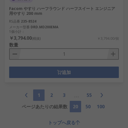
Facom やすり ハーフラウンド ハーフスイート エンジニア
用やすり 200 mm
RS品番
235-8524
メーカー型番
DRD.MD200EMA
1個小計：
￥3,794.00
(税抜)
￥3,794.00/個
数量
追加
1
2
3
55
ページあたりの結果数
20
50
100
トップへ戻る