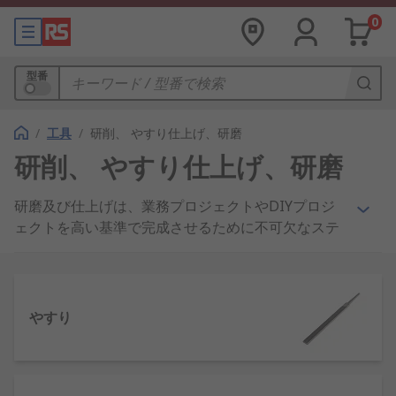
0
型番
/
工具
/
研削、 やすり仕上げ、研磨
研削、 やすり仕上げ、研磨
研磨及び仕上げは、業務プロジェクトやDIYプロジ
ェクトを高い基準で完成させるために不可欠なステ
ップです。つまり最終的な洗練された仕上げ、 材
料、 コンポーネント、 エッジと表面の機能性を向
上させ、全体的にすっきりとした外観にします。h3
研磨仕上げ製品にはどのような種類があります
やすり
か?/h3ulli研磨コンパウンド - 研磨粒子は油性又は
水性の媒体で薄められ 金属部品の外観の向上又は回
復、汚れ、 腐食、酸化の除去に使用します。/liliバ