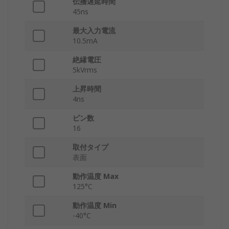
伝播遅延時間
45ns
最大入力電流
10.5mA
絶縁電圧
5kVrms
上昇時間
4ns
ピン数
16
取付タイプ
表面
動作温度 Max
125°C
動作温度 Min
-40°C