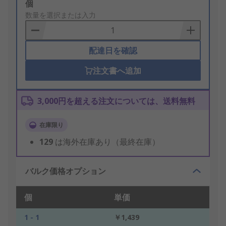
Add
個
to
数量を選択または入力
Basket
配達日を確認
注文書へ追加
3,000円を超える注文については、送料無料
在庫限り
129
は海外在庫あり（最終在庫）
バルク価格オプション
個
単価
1 - 1
￥1,439