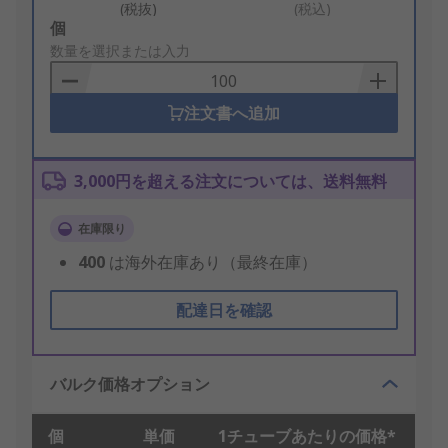
(税抜)
(税込)
Add
個
to
数量を選択または入力
Basket
注文書へ追加
3,000円を超える注文については、送料無料
在庫限り
400
は海外在庫あり（最終在庫）
配達日を確認
バルク価格オプション
個
単価
1チューブあたりの価格*