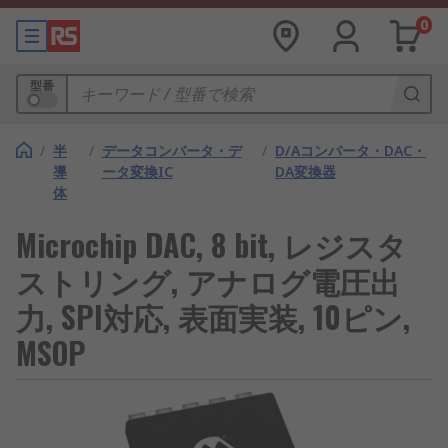
0
型番
/
半
/
データコンバータ・デ
/
D/Aコンバータ・DAC・
導
ータ変換IC
DA変換器
体
Microchip DAC, 8 bit, レジスタ
ストリング, アナログ電圧出
力, SPI対応, 表面実装, 10ピン,
MSOP