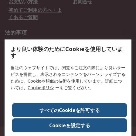
お支払い方法
お問合せ
初めてご利用の方へ・よ
くあるご質問
法的事項
プライバシーポリシー
ご利用規約
より良い体験のためにCookieを使用していま
クッキーポリシー
す
RSについて
当社のウェブサイトでは、閲覧やご注文の際により良いサー
ビスを提供し、表示されるコンテンツをパーソナライズする
会社概要
採用情報
ために、Cookieや類似の技術を使用しています。詳細につ
プレスリリース＆お知ら
コーポレートサイト
いては、
Cookieポリシ
ーをご覧ください。
せ
全世界のRS
RSの歴史
すべてのCookieを許可する
ESGへの取り組み（英語）
認証について
Cookieを設定する
〒240-0005 神奈川県横浜市保土ヶ谷区神戸町134番地 横浜ビジネスパーク ウ