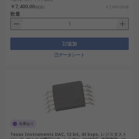
います。
￥7,400.00
(税抜)
￥7,400.00/個
数量
Microchip
：信頼性が高く多用途な DAC で知
られ、自動車や民生用電子機器に適していま
す。
Texas Instruments
：通信および信号処理用
追加
の高速かつ高解像度の DAC を提供する世界的
データシート
リーダー。
ローム
：オーディオおよび産業システム向け
の効率的な DAC を専門とする日本の大手ブラ
ンド。
DAC はデジタルとアナログの世界をつなぐ架け橋と
して機能し、数え切れないほどのテクノロジーがシ
ームレスに機能することを可能にします。オーディ
オ システムの音質の向上から産業オートメーション
の強化まで、DAC は現代の電子機器に不可欠な存在
在庫あり
であり、日本だけでなく世界中でイノベーションを
Texas Instruments DAC, 12 bit, 43 ksps, レジスタスト
推進しています。