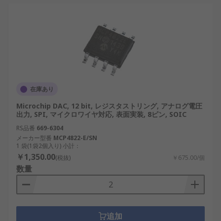
力を提供しますが、より多くの処理能力が必
要になる場合があります。
速度
：通信などの高周波信号を使用するアプ
リケーションでは、高速 DAC が不可欠です。
インターフェイスの互換性
：USB DAC または
その他のインターフェイスは、シームレスな
統合のためにシステムの設計要件に一致する
在庫あり
必要があります。
Microchip DAC, 12 bit, レジスタストリング, アナログ電圧
出力, SPI, マイクロワイヤ対応, 表面実装, 8ピン, SOIC
消費電力
：ポータブル アプリケーションで
RS品番
669-6304
は、
バッテリー
寿命を延ばすために低消費電
メーカー型番
MCP4822-E/SN
力 DAC が役立つことがよくあります。
1 袋(1袋2個入り) 小計：
￥1,350.00
環境条件
：産業用または屋外での使用では、
(税抜)
￥675.00/個
数量
信頼性を確保するために、広い温度範囲で定
格が設定されている DAC を選択してくださ
い。
DACの用途
追加