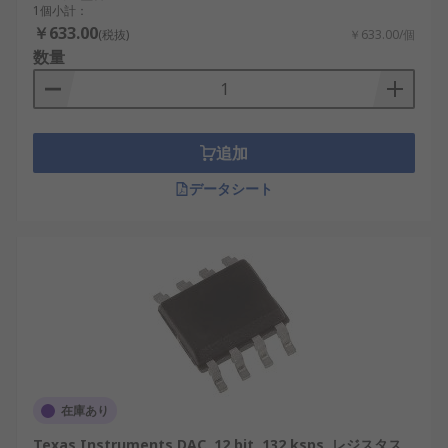
る解像度です。たとえば、8 ビットの DAC は 256
1個小計：
の異なるレベルを表現できますが、16 ビットの
￥633.00
(税抜)
￥633.00/個
DAC は 65,536 のレベルを処理できるため、出力信
数量
号をより細かく制御できます。解像度が高いほど、
アナログ出力はよりスムーズで正確になります。こ
れは、高解像度の DAC が優れた音質を提供するオ
ーディオ アプリケーションでは特に重要です。
追加
データシート
DAC のもう 1 つの重要な機能は、インターフェイス
です。USB DAC は最新のデバイスで広く使用され
ており、USB ポートを介してコンピューターやその
他のデジタル システムにシームレスに接続できま
す。この機能は、特に日本の成長を続けるポータブ
ルおよびプロ用オーディオ機器市場で役立ちます。
ドングル DAC などの一部の DAC はコンパクトで、
モバイル デバイス用の小さなアダプターに統合され
ています。これらは、スマートフォンやラップトッ
在庫あり
プのオーディオ品質を向上させるためによく使用さ
Texas Instruments DAC, 12 bit, 132 ksps, レジスタス