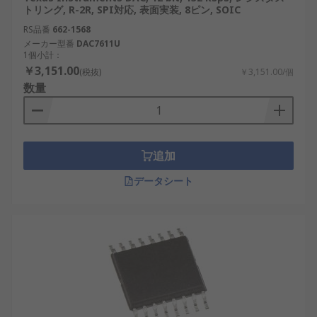
れます。
トリング, R-2R, SPI対応, 表面実装, 8ピン, SOIC
RS品番
662-1568
DACの種類
メーカー型番
DAC7611U
1個小計：
￥3,151.00
(税抜)
￥3,151.00/個
DAC はさまざまなニーズを満たすように設計されて
数量
おり、さまざまな構成で利用できます。一般的なタ
イプをいくつか示します。
バイナリ加重 DAC
：
バイナリ進
行の値を持つ
追加
抵抗を使用してアナログ出力を生成します。
これらはシンプルですが、通常は低解像度の
データシート
アプリケーションに限定されます。
R-2Rラダー DAC
：
R-2R DAC
は抵抗値を繰り返
し使用して高解像度を作成する、より効率的
な設計です。これらの DAC は、オーディオお
よびビデオ アプリケーションでよく使用され
ます。
デルタシグマ DAC
：
デルタシグマ DAC
は、高