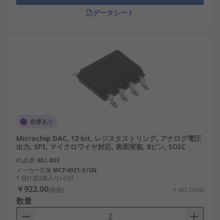
データシート
DAC は、日常的な消費者向けデバイスから複雑な産
業用システムまで、さまざまなアプリケーションで
使用されています。次に例をいくつか示します。
オーディオ システム
：DAC は、デジタル オー
ディオ信号をアナログ出力に変換し、スピー
カーや
ヘッドフォン
で高忠実度のサウンド再
生を可能にします。
産業オートメーション
：DAC は、工場の
FAセ
在庫あり
ンサ・制御機器
やプロセスの監視に不可欠で
Microchip DAC, 12 bit, レジスタストリング, アナログ電圧
あり、精度と効率を確保します。
出力, SPI, マイクロワイヤ対応, 表面実装, 8ピン, SOIC
医療機器
：DAC はデジタル データを処理し
RS品番
402-803
て、画像システムや輸液ポンプなどの診断機
メーカー型番
MCP4921-E/SN
器のアナログ コンポーネントを駆動します。
1 袋(1袋2個入り) 小計：
￥922.00
(税抜)
￥461.00/個
自動車システム
：日本の先進的な自動車業界
数量
では、DAC は
ナビゲーションシステム
、ダッ
シュボード ディスプレイ、アクティブ ノイズ