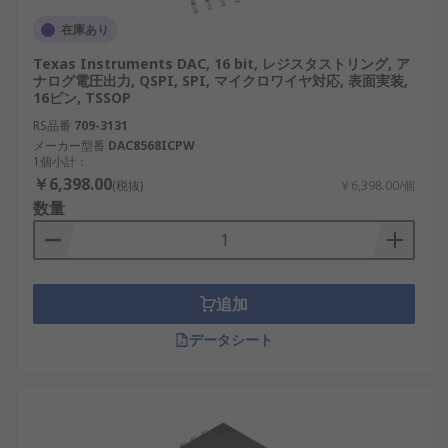
精度を提供し、スムーズな出力信号を生成す
る能力があるため、オーディオ システムや計
在庫あり
測機器で広く使用されています。
Texas Instruments DAC, 16 bit, レジスタストリング, ア
ナログ電圧出力, QSPI, SPI, マイクロワイヤ対応, 表面実装,
電流ステアリング DAC
：
電流ステアリング
16ピン, TSSOP
DAC
は高速パフォーマンスで知られるこれら
RS品番
709-3131
の DAC は、通信や信号処理に最適です。
メーカー型番
DAC8568ICPW
1個小計：
USB DAC
：プラグ アンド プレイ機能を提供す
￥6,398.00
(税抜)
￥6,398.00/個
るため、コンピューターやポータブル デバイ
数量
スのオーディオ品質を向上させるための一般
的な選択肢となっています。
DACの利点
追加
DAC には、電子システムに欠かせないいくつかの利
データシート
点があります。
正確な信号変換
：高解像度の DAC により、デ
ジタル信号がアナログ出力として正確に表現