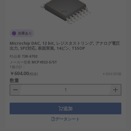
されます。これは、高解像度オーディオ シス
テムなどのアプリケーションにとって重要で
す。
汎用性
：DAC は、産業用制御から民生用電子
機器まで、幅広いアプリケーションに対応で
在庫あり
きるため、柔軟性を発揮します。
Microchip DAC, 12 bit, レジスタストリング, アナログ電圧
コンパクトな統合
：ドングル DAC などの小型
出力, SPI対応, 表面実装, 14ピン, TSSOP
DAC 設計により、ポータブル デバイスへの統
RS品番
738-6702
合が容易になります。これは、日本のコンパ
メーカー型番
MCP4922-E/ST
1個小計：
クトで効率的なテクノロジー市場で特に顕著
￥604.00
(税抜)
￥604.00/個
な傾向です。
数量
DACの選択方法
適切な DAC の選択は、アプリケーションの特定の
追加
要件によって異なります。次の要素を考慮してくだ
さい。
データシート
解像度
：解像度の高い DAC は、より正確な出