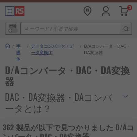
0
型番
/
半
/
データコンバータ・デ
/
D/Aコンバータ・DAC・
導
ータ変換IC
DA変換器
体
D/Aコンバータ・DAC・DA変換
器
DAC・DA変換器・DAコンバ
ータとは？
デジタルアナログコンバーター (DAC、DA変換器や
362 製品が以下で見つかりました D/Aコ
DAコンバータとも呼ばれます) は、デジタル信号を
ンバータ・DAC・DA変換器