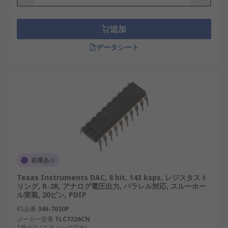
キャンセレーションで重要な役割を果たして
います。
追加
通信
：高速 DAC は、デジタル データをアナロ
データシート
グ信号に変換して、通信ネットワークで効率
的に伝送します。
DAC メーカー
多数のメーカーが、さまざまなアプリケーションに
合わせてカスタマイズされた高品質の DAC を製造
しています。以下は、有名な国際ブランドと日本の
ブランドの組み合わせです。
在庫あり
Analog Devices
：高性能 DAC で有名で、高精
Texas Instruments DAC, 8 bit, 143 ksps, レジスタスト
度オーディオや計測に最適です。
リング, R-2R, アナログ電圧出力, パラレル対応, スルーホー
ル実装, 20ピン, PDIP
Maxim Integrated
：ポータブルおよび産業
RS品番
346-7030P
用アプリケーション向けに、コンパクトでエ
メーカー型番
TLC7226CN
ネルギー効率に優れた DAC を幅広く提供して
1個小計 (スティック詰め)