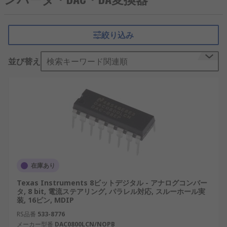
アナログ信号に変換する
半導体
です。このプロセス
により、コンピューターやスマートフォンなどのデ
ジタルシステムは、
スピーカー
、
センサ
、
モータコ
絞り込み
ントローラ
などのアナログ デバイスと通信できま
す。DAC は、高忠実度オーディオ機器から産業オー
並び替え
検索キーワード関連順
トメーション システムまで、幅広いアプリケーショ
ンで重要な役割を果たしており、日本国内の録音業
界やデジタル コンテンツ制作で広く採用されていま
す。
DACのの仕組み
DAC は、通常はバイナリ形式のデジタル データを
受け取り、それを連続したアナログ出力に変換しま
在庫あり
す。音波や機械的な動きなど、多くの物理システム
Texas Instruments 8ビットデジタル - アナログコンバー
はアナログ領域で動作するため、この変換は不可欠
タ, 8 bit, 電流ステアリング, パラレル対応, スルーホール実
です。
装, 16ピン, MDIP
RS品番
533-8776
DAC の動作の中核となるのは、通常ビットで表され
メーカー型番
DAC0800LCN/NOPB