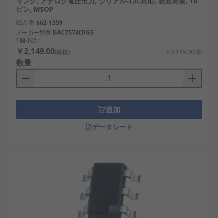
リング, アナログ電圧出力, シリアル-I2C対応, 表面実装, 10
ピン, MSOP
DAC用 RSコンポーネントのご紹介
RS品番
662-1559
メーカー型番
DAC7574IDGS
1個小計：
RS は、日本全国で使用されているDACのサプライ
￥2,149.00
(税抜)
￥2,149.00/個
ヤー、販売店、製造元として世界的に認知されてい
数量
ます。当社の製品は、日本の最高水準の性能と信頼
性を満たすように設計されています。さらに、産業
用から革新的なプロジェクトまで、さまざまな用途
に対応する幅広いDACまたはインサーキットエミュ
追加
レータを卸売価格で提供しています。DACを選択す
データシート
る際、RSはおすすめ品と交換部品を低価格で提供し
ます。配送サービスと料金の詳細については、
配送
ページ
をご覧ください。