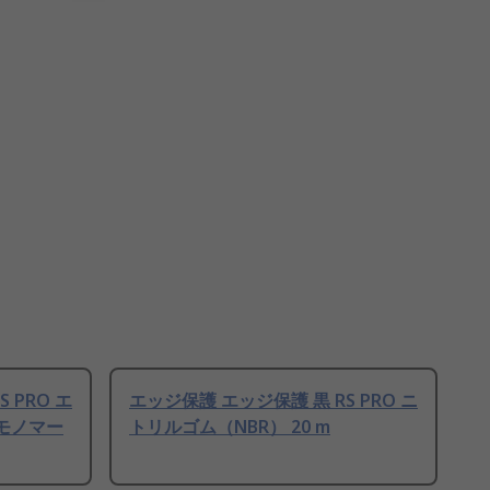
 PRO エ
エッジ保護 エッジ保護 黒 RS PRO ニ
モノマー
トリルゴム（NBR） 20 m