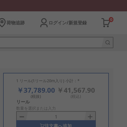
0
荷物追跡
ログイン/新規登録
1 リール(1リール20m入り) 小計：*
￥37,789.00
￥41,567.90
(税抜)
(税込)
Add
リール
to
数量を選択または入力
Basket
注文書へ追加