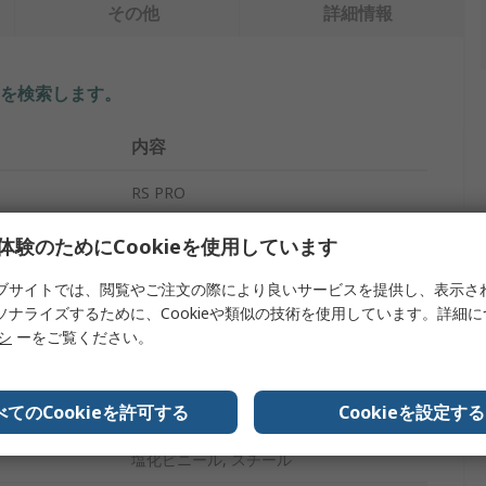
その他
詳細情報
を検索します。
内容
RS PRO
20m
体験のためにCookieを使用しています
10mm
ブサイトでは、閲覧やご注文の際により良いサービスを提供し、表示さ
ソナライズするために、Cookieや類似の技術を使用しています。詳細
21.5mm
リシ
ーをご覧ください。
エッジ保護
べてのCookieを許可する
Cookieを設定する
プ
エッジ保護
塩化ビニール, スチール