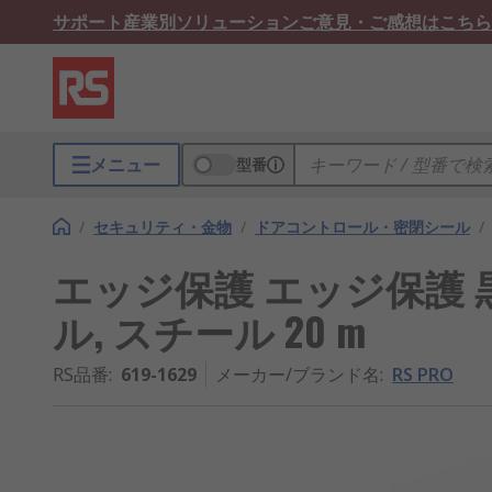
サポート
産業別ソリューション
ご意見・ご感想はこちら
メニュー
型番
/
セキュリティ・金物
/
ドアコントロール・密閉シール
/
エッジ保護 エッジ保護 黒 
ル, スチール 20 m
RS品番
:
619-1629
メーカー/ブランド名
:
RS PRO