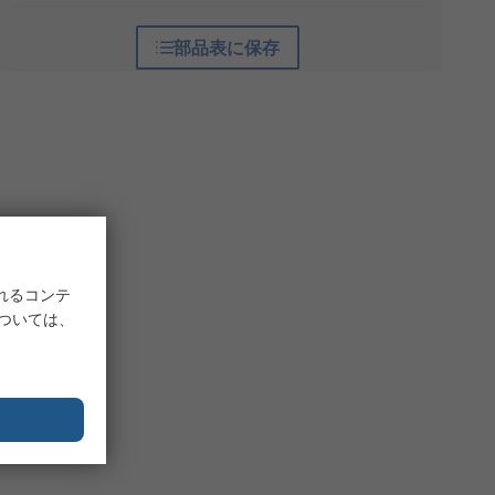
部品表に保存
れるコンテ
については、