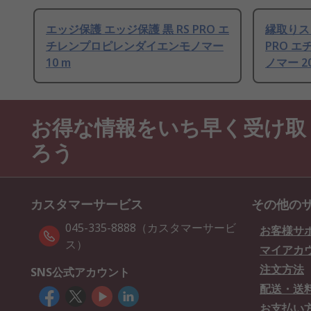
エッジ保護 エッジ保護 黒 RS PRO エ
縁取りス
チレンプロピレンダイエンモノマー
PRO 
10 m
ノマー 20
お得な情報をいち早く受け取
ろう
カスタマーサービス
その他の
045-335-8888（カスタマーサービ
お客様サ
ス）
マイアカ
注文方法
SNS公式アカウント
配送・送
お支払い