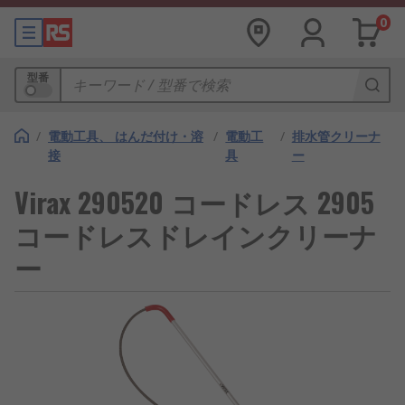
0
型番
/
電動工具、 はんだ付け・溶
/
電動工
/
排水管クリーナ
接
具
ー
Virax 290520 コー​​ドレス 2905
コードレスドレインクリーナ
ー