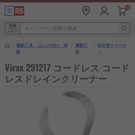
0
型番
/
電動工具、 はんだ付け・溶
/
電動工
/
排水管クリーナ
接
具
ー
Virax 291217 コー​​ドレス コード
レスドレインクリーナー