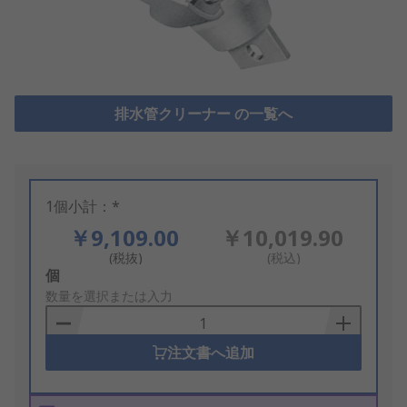
排水管クリーナー の一覧へ
1個小計：*
￥9,109.00
￥10,019.90
(税抜)
(税込)
Add
個
to
数量を選択または入力
Basket
注文書へ追加