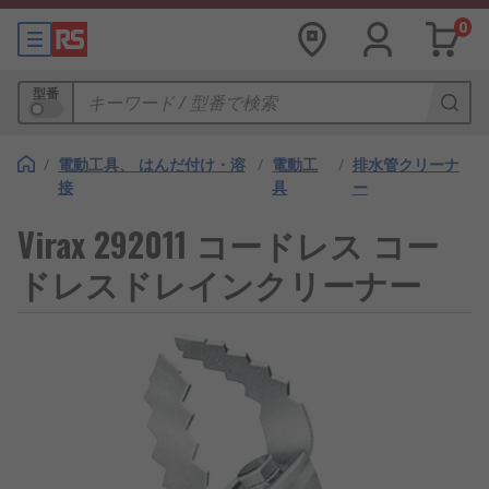
0
型番
/
電動工具、 はんだ付け・溶
/
電動工
/
排水管クリーナ
接
具
ー
Virax 292011 コー​​ドレス コー
ドレスドレインクリーナー