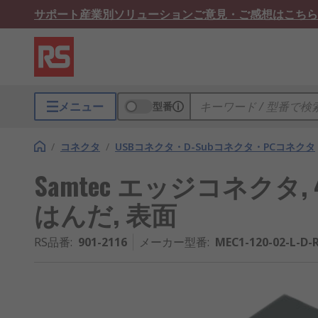
サポート
産業別ソリューション
ご意見・ご感想はこちら
メニュー
型番
/
コネクタ
/
USBコネクタ・D-Subコネクタ・PCコネクタ
Samtec エッジコネクタ, 4
はんだ, 表面
RS品番
:
901-2116
メーカー型番
:
MEC1-120-02-L-D-