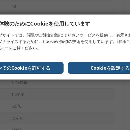
40
2
体験のためにCookieを使用しています
メス
ブサイトでは、閲覧やご注文の際により良いサービスを提供し、表示さ
ソナライズするために、Cookieや類似の技術を使用しています。詳細
1mm
リシ
ーをご覧ください。
表面
ニッケルめっき上にスズめっき, ニッケルめっき上に
べてのCookieを許可する
Cookieを設定する
金めっき
リン酸銅
1.6mm
-55°C
はんだ
250V