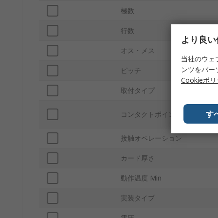
極数
行数
より良い
オス・メス
当社のウェ
ンツをパー
ピッチ
Cookieポ
取付タイプ
す
コンタクトポイント材質
接触オペレーション
カード厚さ
動作温度 Min
実装タイプ
電圧