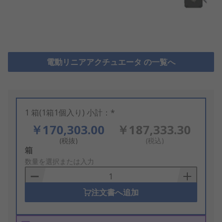
電動リニアアクチュエータ の一覧へ
1 箱(1箱1個入り) 小計：*
￥170,303.00
￥187,333.30
(税抜)
(税込)
Add
箱
to
数量を選択または入力
Basket
注文書へ追加