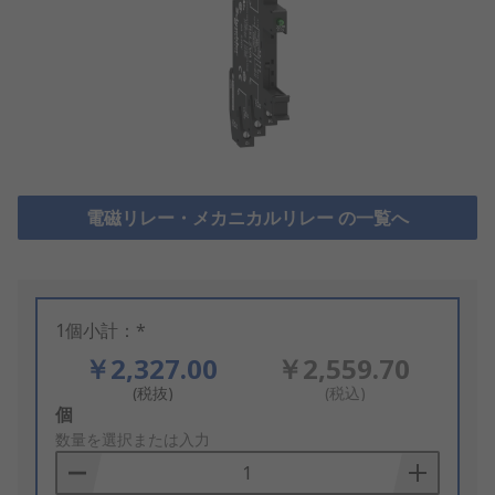
電磁リレー・メカニカルリレー の一覧へ
1個小計：*
￥2,327.00
￥2,559.70
(税抜)
(税込)
Add
個
to
数量を選択または入力
Basket