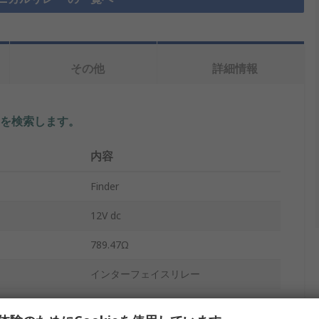
その他
詳細情報
を検索します。
内容
Finder
12V dc
789.47Ω
インターフェイスリレー
SPDT