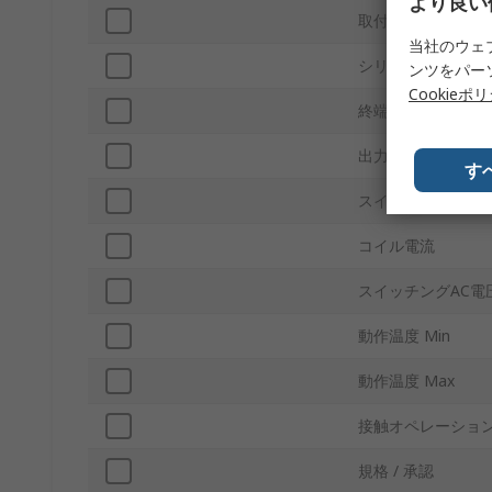
より良い
取付タイプ
当社のウェ
シリーズ
ンツをパー
Cookieポ
終端処理
出力開閉電流
す
スイッチングDC電
コイル電流
スイッチングAC電
動作温度 Min
動作温度 Max
接触オペレーショ
規格 / 承認