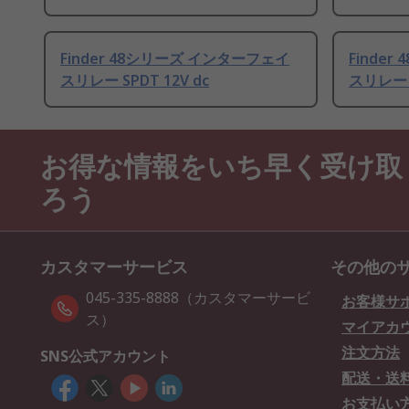
Finder 48シリーズ インターフェイ
Finde
スリレー SPDT 12V dc
スリレー D
お得な情報をいち早く受け取
ろう
カスタマーサービス
その他の
045-335-8888（カスタマーサービ
お客様サ
ス）
マイアカ
注文方法
SNS公式アカウント
配送・送
お支払い