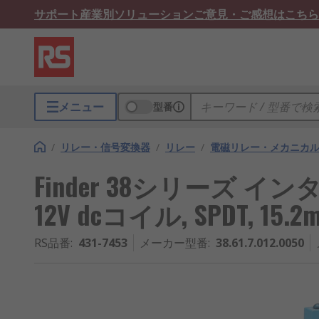
サポート
産業別ソリューション
ご意見・ご感想はこちら
メニュー
型番
/
リレー・信号変換器
/
リレー
/
電磁リレー・メカニカ
Finder 38シリーズ 
12V dcコイル, SPDT, 15.2mA
RS品番
:
431-7453
メーカー型番
:
38.61.7.012.0050