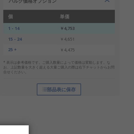
バルク価格オプション
個
単価
1 - 14
￥4,753
15 - 24
￥4,651
25 +
￥4,475
* 表示は参考価格です。ご購入数量によって価格は変動します。な
お、上記数量を大きく超える大量ご購入の際は右下チャットからお問
合せください。
部品表に保存