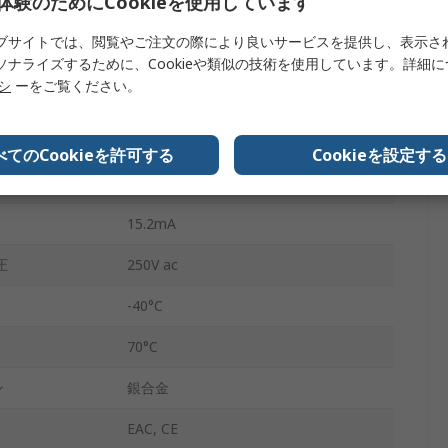
体験のためにCookieを使用しています
DINレール
ブサイトでは、閲覧やご注文の際により良いサービスを提供し、表示さ
38
ソナライズするために、Cookieや類似の技術を使用しています。詳細
リシ
ーをご覧ください。
ケージクランプ
6A
べてのCookieを許可する
Cookieを設定する
圧
12V dc
15.2mA
圧
250V ac
-40°C
70°C
ン
銀合金
EAC, CE