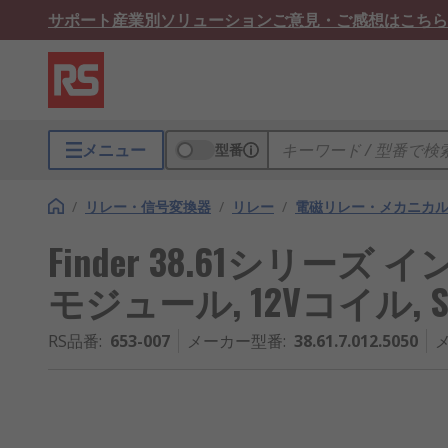
サポート
産業別ソリューション
ご意見・ご感想はこちら
メニュー
型番
/
リレー・信号変換器
/
リレー
/
電磁リレー・メカニカ
Finder 38.61シリー
モジュール, 12Vコイル, SPD
RS品番
:
653-007
メーカー型番
:
38.61.7.012.5050