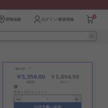
0
荷物追跡
ログイン/新規登録
1個小計：*
￥5,359.00
￥5,894.90
(税抜)
(税込)
Add
個
to
数量を選択または入力
Basket
注文書へ追加