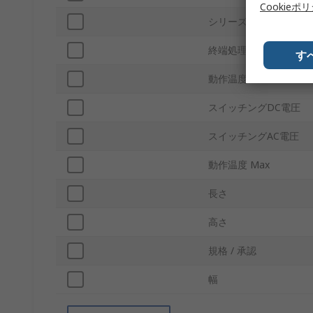
Cookieポ
シリーズ
終端処理
す
動作温度 Min
スイッチングDC電圧
スイッチングAC電圧
動作温度 Max
長さ
高さ
規格 / 承認
幅