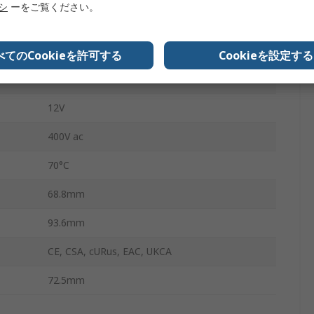
リシ
ーをご覧ください。
38.61
クランプ
べてのCookieを許可する
Cookieを設定する
-40°C
12V
400V ac
70°C
68.8mm
93.6mm
CE, CSA, cURus, EAC, UKCA
72.5mm