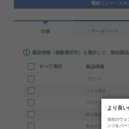
電磁リレー・メカ
仕様
データシート
製品情報（複数選択可）を選択して、類似製品
すべて選択
製品情報
ブランド
コイル電圧
プロダクトタイプ
より良い
接点構成
当社のウェ
ンツをパー
取付タイプ