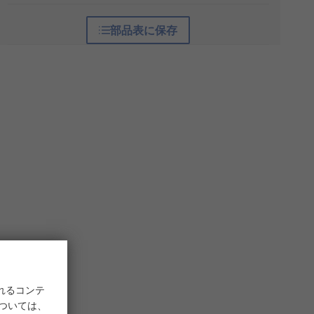
部品表に保存
れるコンテ
については、