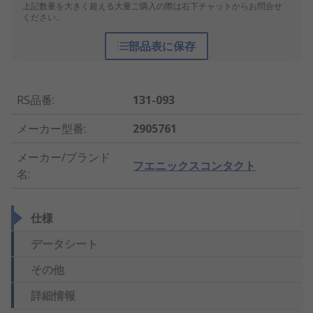
上記数量を大きく超える大量ご購入の際は右下チャットからお問合せ
ください。
部品表に保存
RS品番
:
131-093
メーカー型番
:
2905761
メーカー/ブランド
フエニックスコンタクト
名
:
仕様
データシート
その他
詳細情報