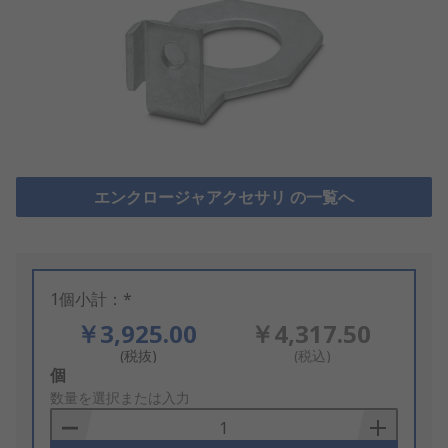
エンクロージャアクセサリ の一覧へ
1個小計：*
￥3,925.00
￥4,317.50
(税抜)
(税込)
Add
個
to
数量を選択または入力
Basket