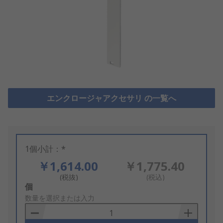
エンクロージャアクセサリ の一覧へ
1個小計：*
￥1,614.00
￥1,775.40
(税抜)
(税込)
Add
個
to
数量を選択または入力
Basket