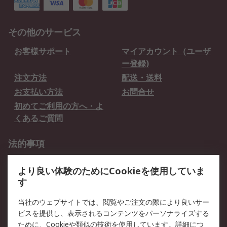
その他のサービス
お客様サポート
マイアカウント（ユーザ
ー登録)
注文方法
配送・送料
お支払い方法
お問合せ
初めてご利用の方へ・よ
くあるご質問
法的事項
プライバシーポリシー
ご利用規約
より良い体験のためにCookieを使用していま
クッキーポリシー
す
RSについて
当社のウェブサイトでは、閲覧やご注文の際により良いサー
ビスを提供し、表示されるコンテンツをパーソナライズする
会社概要
採用情報
ために、Cookieや類似の技術を使用しています。詳細につ