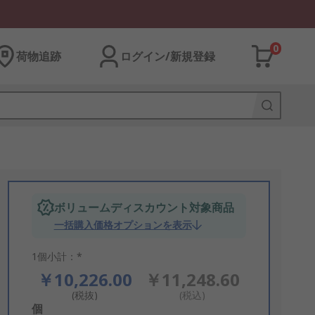
0
荷物追跡
ログイン/新規登録
ボリュームディスカウント対象商品
一括購入価格オプションを表示
1個小計：*
￥10,226.00
￥11,248.60
(税抜)
(税込)
Add
個