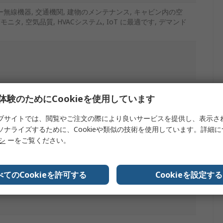
無線機器, 交通機関, 建物のメンテナンス, キャビン内の空
ニタ, 空気品質, HVACシステム, IoT に最適です, デマンド
体験のためにCookieを使用しています
ブサイトでは、閲覧やご注文の際により良いサービスを提供し、表示さ
ソナライズするために、Cookieや類似の技術を使用しています。詳細
リシ
ーをご覧ください。
べてのCookieを許可する
Cookieを設定する