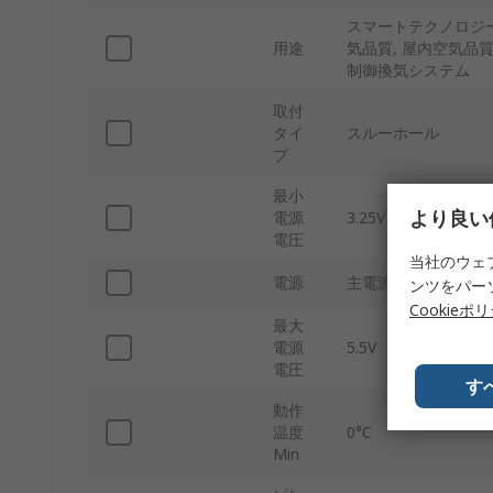
スマートテクノロジー
用途
気品質, 屋内空気品質モ
制御換気システム
取付
タイ
スルーホール
プ
最小
より良い
電源
3.25V
電圧
当社のウェ
電源
主電源
ンツをパー
Cookieポ
最大
電源
5.5V
電圧
す
動作
温度
0°C
Min