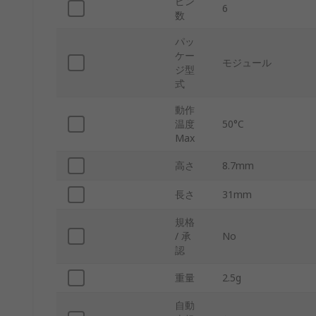
ピン
6
数
パッ
ケー
モジュール
ジ型
式
動作
温度
50°C
Max
高さ
8.7mm
長さ
31mm
規格
/ 承
No
認
重量
2.5g
自動