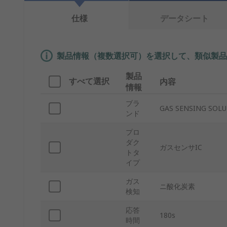
仕様
データシート
製品情報（複数選択可）を選択して、類似製品
製品
すべて選択
内容
情報
ブラ
GAS SENSING SOL
ンド
プロ
ダク
ガスセンサIC
トタ
イプ
ガス
ニ酸化炭素
検知
応答
180s
時間