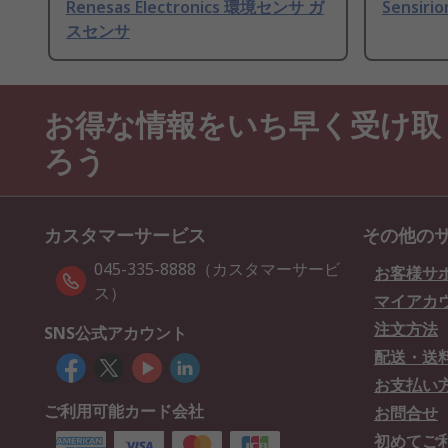
Renesas Electronics 環境センサ ガ
Sensiri
スセンサ
お得な情報をいち早く受け取
ろう
カスタマーサービス
その他の
045-335-8888（カスタマーサービ
お客様サ
ス）
マイアカ
注文方法
SNS公式アカウント
配送・送
お支払い
ご利用可能カード会社
お問合せ
初めてご