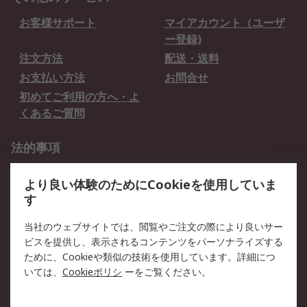
お客様サポート
マイアカウント（ユーザ
ー登録)
注文方法
配送・送料
お支払い方法
お問合せ
初めてご利用の方へ・よ
くあるご質問
法的事項
プライバシーポリシー
ご利用規約
より良い体験のためにCookieを使用していま
クッキーポリシー
す
RSについて
当社のウェブサイトでは、閲覧やご注文の際により良いサー
ビスを提供し、表示されるコンテンツをパーソナライズする
会社概要
採用情報
ために、Cookieや類似の技術を使用しています。詳細につ
プレスリリース＆お知ら
コーポレートサイト
いては、
Cookieポリシ
ーをご覧ください。
せ