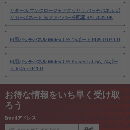
リタール エンクロージャアクセサリ パッチパネル ポ
リカーボネート 光ファイバー分配器 RAL7035 DK
RJ用パッチパネル Molex CES 16ポート RJ45 UTP 1 U
RJ用パッチパネル Molex CES PowerCat 6A, 24ポー
ト RJ45 FTP 1 U
お得な情報をいち早く受け取
ろう
Emailアドレス
登録