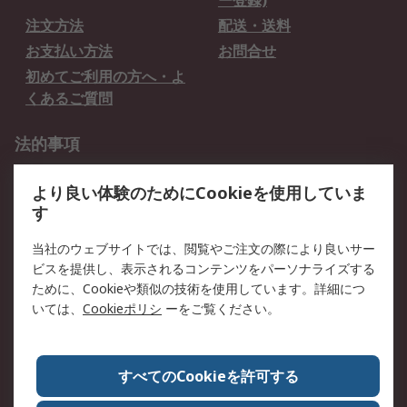
ー登録)
注文方法
配送・送料
お支払い方法
お問合せ
初めてご利用の方へ・よ
くあるご質問
法的事項
プライバシーポリシー
ご利用規約
より良い体験のためにCookieを使用していま
クッキーポリシー
す
RSについて
当社のウェブサイトでは、閲覧やご注文の際により良いサー
ビスを提供し、表示されるコンテンツをパーソナライズする
会社概要
採用情報
ために、Cookieや類似の技術を使用しています。詳細につ
プレスリリース＆お知ら
コーポレートサイト
いては、
Cookieポリシ
ーをご覧ください。
せ
全世界のRS
RSの歴史
すべてのCookieを許可する
ESGへの取り組み（英語）
認証について