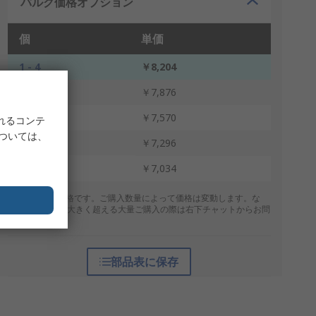
バルク価格オプション
個
単価
1 - 4
￥8,204
5 - 9
￥7,876
10 - 24
￥7,570
れるコンテ
については、
25 - 49
￥7,296
50 +
￥7,034
* 表示は参考価格です。ご購入数量によって価格は変動します。な
お、上記数量を大きく超える大量ご購入の際は右下チャットからお問
合せください。
部品表に保存