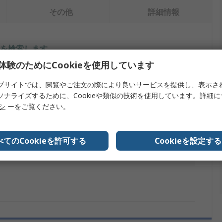
その他
詳細情報
を検索します。
体験のためにCookieを使用しています
内容
ブサイトでは、閲覧やご注文の際により良いサービスを提供し、表示さ
olex CES
ソナライズするために、Cookieや類似の技術を使用しています。詳細
リシ
ーをご覧ください。
光ファイバーパッチパネルエンクロージャアクセサリ
スチール
べてのCookieを許可する
Cookieを設定する
40mm