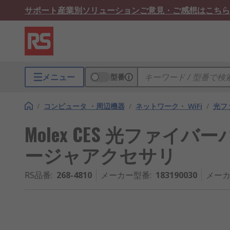
サポート
産業別ソリューション
ご意見・ご感想はこちら
メニュー
型番
/
コンピュータ ・周辺機器
/
ネットワーク・ WiFi
/
光フ
Molex CES 光ファ
ージャアクセサリ
RS品番
:
268-4810
メーカー型番
:
183190030
メーカ